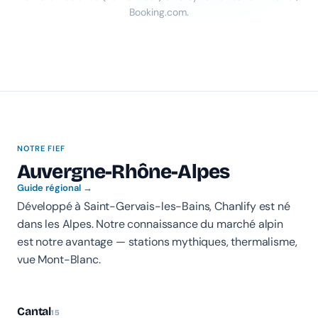
Booking.com.
NOTRE FIEF
Auvergne-Rhône-Alpes
Chanlify Assistant
Guide régional →
En ligne · Online
Développé à Saint-Gervais-les-Bains, Chanlify est né
dans les Alpes. Notre connaissance du marché alpin
Bonjour 👋 Je suis l'assistant Chanlify. Comment puis-
est notre avantage — stations mythiques, thermalisme,
je vous aider ?
vue Mont-Blanc.
Hello! I'm the Chanlify assistant. How can I help?
Cantal
15