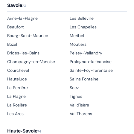
Savoie
73
Aime-la-Plagne
Les Belleville
Beaufort
Les Chapelles
Bourg-Saint-Maurice
Meribel
Bozel
Moutiers
Brides-les-Bains
Peisey-Vallandry
Champagny-en-Vanoise
Pralognan-la-Vanoise
Courchevel
Sainte-Foy-Tarentaise
Hauteluce
Salins Fontaine
La Perrière
Seez
La Plagne
Tignes
La Rosière
Val d'Isère
Les Arcs
Val Thorens
Haute-Savoie
74