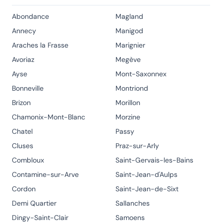
Abondance
Magland
Annecy
Manigod
Araches la Frasse
Marignier
Avoriaz
Megève
Ayse
Mont-Saxonnex
Bonneville
Montriond
Brizon
Morillon
Chamonix-Mont-Blanc
Morzine
Chatel
Passy
Cluses
Praz-sur-Arly
Combloux
Saint-Gervais-les-Bains
Contamine-sur-Arve
Saint-Jean-d'Aulps
Cordon
Saint-Jean-de-Sixt
Demi Quartier
Sallanches
Dingy-Saint-Clair
Samoens