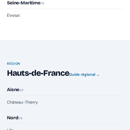
Seine-Maritime
76
Étretat
RÉGION
Hauts-de-France
Guide régional →
Aisne
02
Château-Thierry
Nord
59