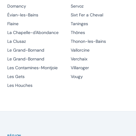
Domancy
Servoz
Évian-les-Bains
Sixt Fer a Cheval
Flaine
Taninges
La Chapelle-d'Abondance
Thônes
La Clusaz
Thonon-les-Bains
Le Grand-Bornand
Vallorcine
Le Grand-Bornand
Verchaix
Les Contamines-Montjoie
Villaroger
Les Gets
Vougy
Les Houches
RÉGION