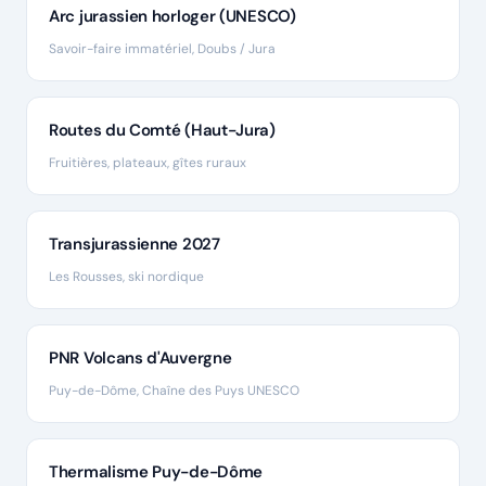
Arc jurassien horloger (UNESCO)
Savoir-faire immatériel, Doubs / Jura
Routes du Comté (Haut-Jura)
Fruitières, plateaux, gîtes ruraux
Transjurassienne 2027
Les Rousses, ski nordique
PNR Volcans d'Auvergne
Puy-de-Dôme, Chaîne des Puys UNESCO
Thermalisme Puy-de-Dôme