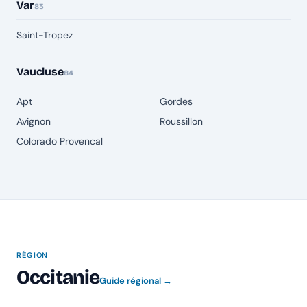
Var
83
Saint-Tropez
Vaucluse
84
Apt
Gordes
Avignon
Roussillon
Colorado Provencal
RÉGION
Occitanie
Guide régional →