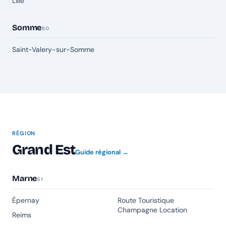
Lille
Somme
80
Saint-Valery-sur-Somme
RÉGION
Grand Est
Guide régional →
Marne
51
Épernay
Route Touristique
Champagne Location
Reims