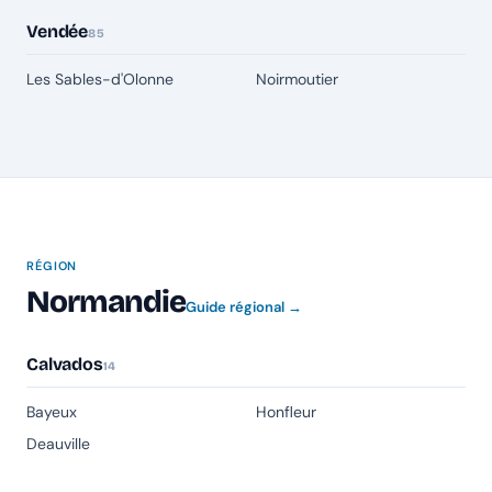
Vendée
85
Les Sables-d'Olonne
Noirmoutier
RÉGION
Normandie
Guide régional →
Calvados
14
Bayeux
Honfleur
Deauville