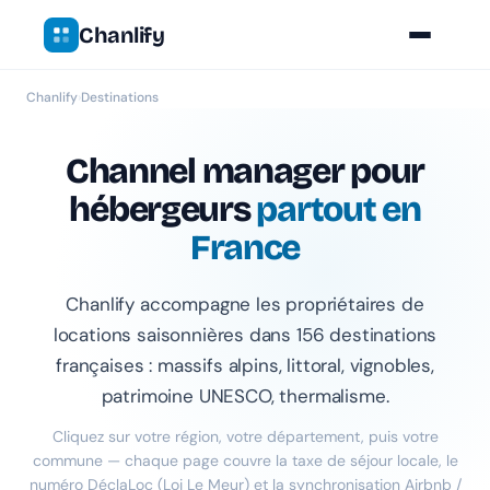
Chanlify
Chanlify
›
Destinations
Channel manager pour
hébergeurs
partout en
France
Chanlify accompagne les propriétaires de
locations saisonnières dans 156 destinations
françaises : massifs alpins, littoral, vignobles,
patrimoine UNESCO, thermalisme.
Cliquez sur votre région, votre département, puis votre
commune — chaque page couvre la taxe de séjour locale, le
numéro DéclaLoc (
Loi Le Meur
) et la synchronisation Airbnb /