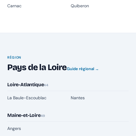
Carnac
Quiberon
RÉGION
Pays de la Loire
Guide régional →
Loire-Atlantique
44
La Baule-Escoublac
Nantes
Maine-et-Loire
49
Angers