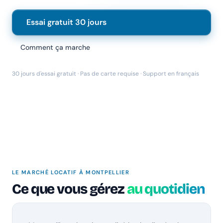
Essai gratuit 30 jours
Comment ça marche
30 jours d'essai gratuit · Pas de carte requise · Support en français
Chanlify Assistant
En ligne · Online
Bonjour 👋 Je suis l'assistant Chanlify. Comment puis-
je vous aider ?
Hello! I'm the Chanlify assistant. How can I help?
LE MARCHÉ LOCATIF À MONTPELLIER
Ce que vous gérez
au quotidien