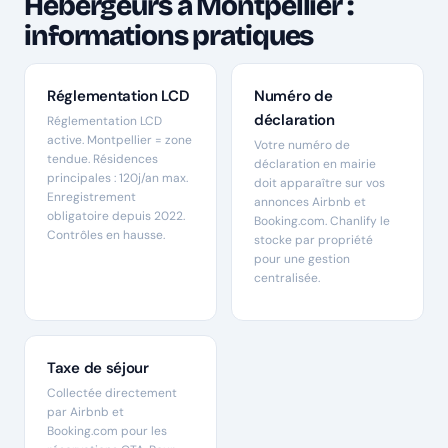
Hébergeurs à Montpellier :
informations pratiques
Réglementation LCD
Numéro de
déclaration
Réglementation LCD
active. Montpellier = zone
Votre numéro de
tendue. Résidences
déclaration en mairie
principales : 120j/an max.
doit apparaître sur vos
Enregistrement
annonces Airbnb et
obligatoire depuis 2022.
Booking.com. Chanlify le
Contrôles en hausse.
stocke par propriété
pour une gestion
centralisée.
Taxe de séjour
Collectée directement
par Airbnb et
Booking.com pour les