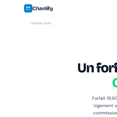
Chanlify
Chanlify
›
Tarifs
Un forf
Forfait 19,
logement su
commission,