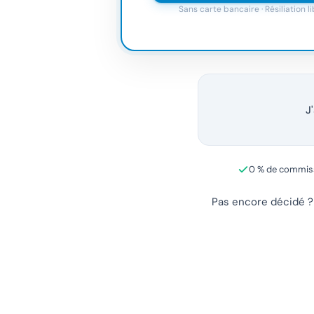
Sans carte bancaire · Résiliation l
J'
0 % de commis
Pas encore décidé 