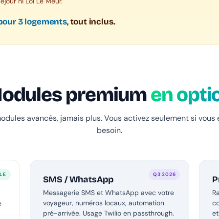
jour ni Loi Le Meur.
 pour 3 logements
, tout inclus.
odules premium
en opti
modules avancés, jamais plus. Vous activez seulement si vous 
besoin.
LE
Q3 2026
SMS / WhatsApp
P
Messagerie SMS et WhatsApp avec votre
Ra
voyageur, numéros locaux, automation
co
e
pré-arrivée. Usage Twilio en passthrough.
e