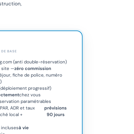
truction,
X DE BASE
.com (anti double-réservation)
 site —
zéro commission
jour, fiche de police, numéro
)
déploiement progressif)
ectement
chez vous
éservation paramétrables
PAR, ADR et taux
prévisions
ché local +
90 jours
 incluses
à vie