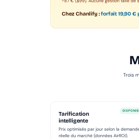
~87 € ($99). Aucune gestion taxe de sé
Chez Chanlify :
forfait 19,90 €
M
Trois 
DISPONIB
Tarification
intelligente
Prix optimisés par jour selon la demand
réelle du marché (données AirROI).