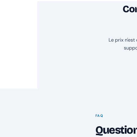
Com
Le prix n'es
suppo
FAQ
Questio