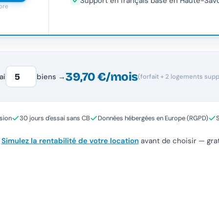
Support en français basé en Haute-Sav
ibre
39,70 €/mois
ai
biens →
(forfait + 2 logements suppl
sion
30 jours d'essai sans CB
Données hébergées en Europe (RGPD)
S
?
Simulez la rentabilité de votre location
avant de choisir — grat