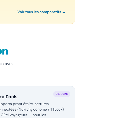
Voir tous les comparatifs →
on
en avez
Q4 2026
ro Pack
pports propriétaire, serrures
nnectées (Nuki / Igloohome / TTLock)
t CRM voyageurs — pour les