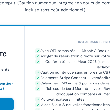
 compris. (Caution numérique intégrée : en cours de cons
incluse sans coût additionnel.)
INCLUS DANS LE PRI
Sync OTA temps réel — Airbnb & Booking
TC
Widget de réservation directe sur votre
Conformité Loi Le Meur 2026 (taxe sé
Déclaloc
ments
Caution numérique sans empreinte CB (
Paiements Stripe Connect — versés
dir
Calendrier PMS unifié & politiques de r
ntaire ·
Tableau de bord Marché — votre Rev
ts)
d'occupation comparés au mar
Multi-utilisateurs
illimités
Mises à jour & nouvelles fonctionnalités