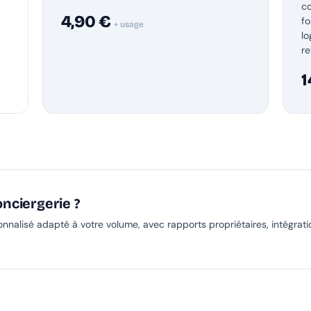
co
4,90 €
fo
+ usage
l
re
1
nciergerie ?
nalisé adapté à votre volume, avec rapports propriétaires, intégrati