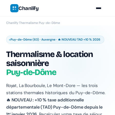
Chanlify
Chanlify
›
Thermalisme Puy-de-Dôme
Puy-de-Dôme (63) · Auvergne · 🔥 NOUVEAU TAD +10 % 2026
Thermalisme & location
Chanlify Assistant
saisonnière
En ligne · Online
Puy-de-Dôme
Bonjour 👋 Je suis l'assistant Chanlify. Comment puis-
je vous aider ?
Royat, La Bourboule, Le Mont-Dore — les trois
Hello! I'm the Chanlify assistant. How can I help?
stations thermales historiques du Puy-de-Dôme.
🔥 NOUVEAU : +10 % taxe additionnelle
départementale (TAD) Puy-de-Dôme depuis le
1ᵉʳ janvier 2026.
Recalculez votre taxe de séjour