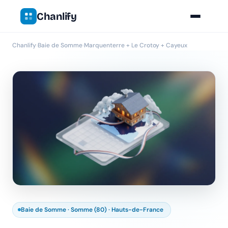
Chanlify
Chanlify
›
Baie de Somme
›
Marquenterre + Le Crotoy + Cayeux
Baie de Somme · Somme (80) · Hauts-de-France