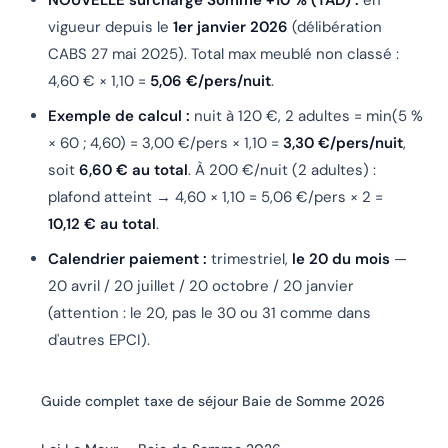
vigueur depuis le
1er janvier 2026
(délibération
CABS 27 mai 2025). Total max meublé non classé :
4,60 € × 1,10 =
5,06 €/pers/nuit
.
Exemple de calcul :
nuit à 120 €, 2 adultes = min(5 %
× 60 ; 4,60) = 3,00 €/pers × 1,10 =
3,30 €/pers/nuit
,
soit
6,60 € au total
. À 200 €/nuit (2 adultes) :
plafond atteint → 4,60 × 1,10 = 5,06 €/pers × 2 =
10,12 € au total
.
Calendrier paiement :
trimestriel,
le 20 du mois
—
20 avril / 20 juillet / 20 octobre / 20 janvier
(attention : le 20, pas le 30 ou 31 comme dans
d'autres EPCI).
Guide complet taxe de séjour Baie de Somme 2026