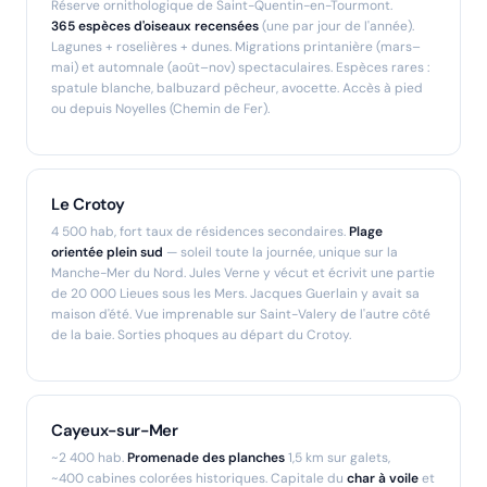
Réserve ornithologique de Saint-Quentin-en-Tourmont.
365 espèces d'oiseaux recensées
(une par jour de l'année).
Lagunes + roselières + dunes. Migrations printanière (mars–
mai) et automnale (août–nov) spectaculaires. Espèces rares :
spatule blanche, balbuzard pêcheur, avocette. Accès à pied
ou depuis Noyelles (Chemin de Fer).
Le Crotoy
4 500 hab, fort taux de résidences secondaires.
Plage
orientée plein sud
— soleil toute la journée, unique sur la
Manche-Mer du Nord. Jules Verne y vécut et écrivit une partie
de
20 000 Lieues sous les Mers
. Jacques Guerlain y avait sa
maison d'été. Vue imprenable sur Saint-Valery de l'autre côté
de la baie. Sorties phoques au départ du Crotoy.
Cayeux-sur-Mer
~2 400 hab.
Promenade des planches
1,5 km sur galets,
~400 cabines colorées historiques. Capitale du
char à voile
et