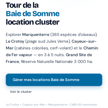
Chanlify Assistant
Tour de la
En ligne · Online
Baie de Somme
Bonjour 👋 Je suis l'assistant Chanlify. Comment puis-
location cluster
je vous aider ?
Hello! I'm the Chanlify assistant. How can I help?
Explorer
Marquenterre
(365 espèces d'oiseaux),
Le Crotoy
(plage sud Jules Verne),
Cayeux-sur-
Mer
(cabines colorées, cerf-volant) et le
Chemin
de Fer vapeur
— en 3 à 5 nuits.
Grand Site de
France
, Réserve Naturelle Nationale 3 000 ha.
Gérer mes locations Baie de Somme
Voir le cluster
Le Crotoy + Cayeux-sur-Mer + Marquenterre · CABS 43 communes ·