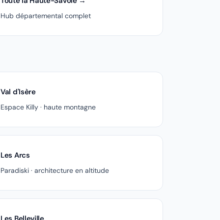
Toute la Haute-Savoie →
Hub départemental complet
Val d'Isère
Espace Killy · haute montagne
Les Arcs
Paradiski · architecture en altitude
Les Belleville