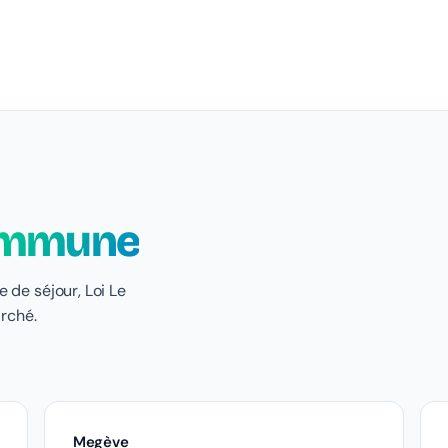
mmune
 de séjour, Loi Le
arché.
Megève