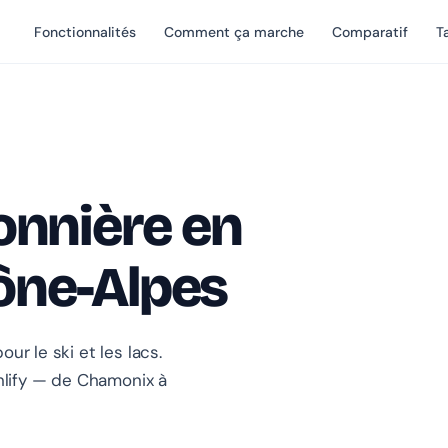
Fonctionnalités
Comment ça marche
Comparatif
Ta
onnière en
ône-Alpes
ur le ski et les lacs.
lify — de Chamonix à