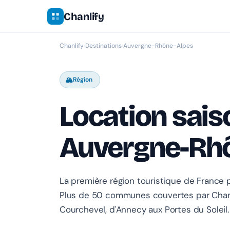
Chanlify
Chanlify
›
Destinations
›
Auvergne-Rhône-Alpes
🏔️
Région
Location sais
Auvergne-Rh
La première région touristique de France po
Plus de 50 communes couvertes par Chan
Courchevel, d'Annecy aux Portes du Soleil.