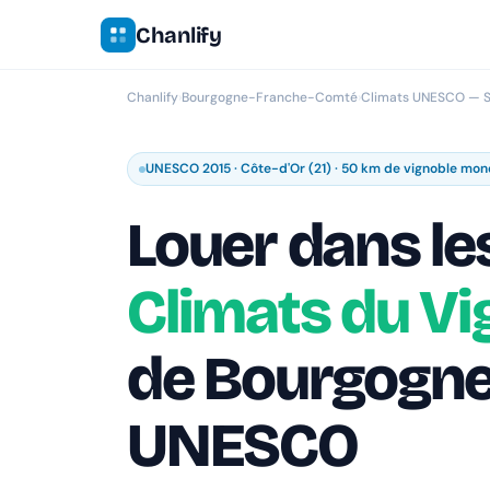
Chanlify
Chanlify
›
Bourgogne-Franche-Comté
›
Climats UNESCO — 
UNESCO 2015 · Côte-d'Or (21) · 50 km de vignoble mon
Louer dans le
Climats du Vi
de Bourgogn
UNESCO