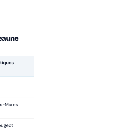
Beaune
tiques
es-Mares
ougeot