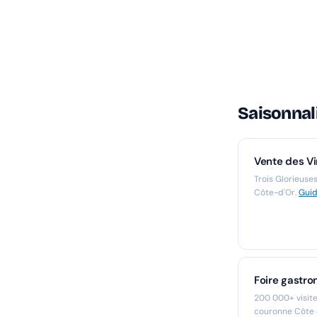
Saisonnali
Vente des Vi
Trois Glorieuses
Côte-d'Or.
Gui
Foire gastro
200 000+ visite
couronne Côte 