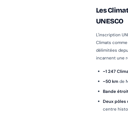
Les Climat
UNESCO
L'inscription 
Climats comm
délimitées depu
incarnent une re
~1 247 Clim
~50 km
de M
Bande étroi
Deux pôles 
centre hist