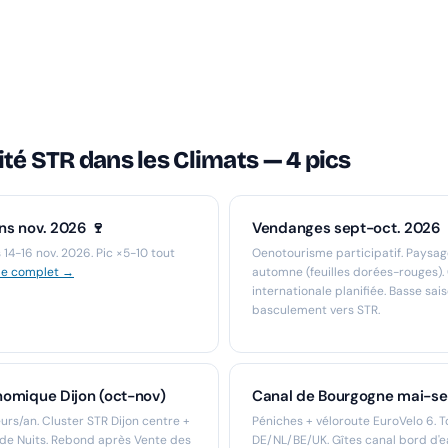
té STR dans les Climats — 4 pics
ns nov. 2026 🍷
Vendanges sept-oct. 2026
 14-16 nov. 2026. Pic ×5-10 tout
Oenotourisme participatif. Paysag
de complet →
automne (feuilles dorées-rouges). 
internationale planifiée. Basse sais
basculement vers STR.
nomique Dijon (oct-nov)
Canal de Bourgogne mai-se
urs/an. Cluster STR Dijon centre +
Péniches + véloroute EuroVelo 6. T
de Nuits. Rebond après Vente des
DE/NL/BE/UK. Gîtes canal bord d'e