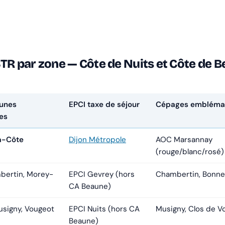
STR par zone — Côte de Nuits et Côte de 
unes
EPCI taxe de séjour
Cépages embléma
es
a-Côte
Dijon Métropole
AOC Marsannay
(rouge/blanc/rosé)
ertin, Morey-
EPCI Gevrey (hors
Chambertin, Bonn
CA Beaune)
signy, Vougeot
EPCI Nuits (hors CA
Musigny, Clos de V
Beaune)