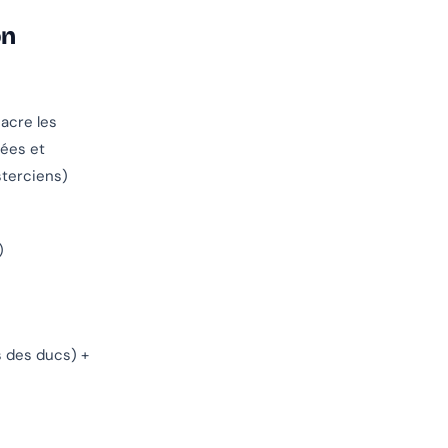
on
sacre les
mées et
sterciens)
)
s des ducs) +