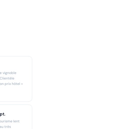
e vignoble
Clientèle
on prix hôtel =
pt.
ourisme lent
au très