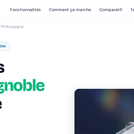
Fonctionnalités
Comment ça marche
Comparatif
Ta
STR Bourgogne
dial
s
gnoble
e