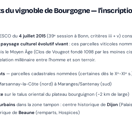
s du vignoble de Bourgogne — l'inscripti
UNESCO du
4 juillet 2015
(39ᵉ session à Bonn, critères iii + v) con
e
paysage culturel évolutif vivant
: ces parcelles viticoles nom
is le Moyen Âge (Clos de Vougeot fondé 1098 par les moines ci
lation millénaire entre l'homme et son terroir.
ats
— parcelles cadastrales nommées (certaines dès le Xᵉ-XIᵉ s.
arsannay-la-Côte (nord) à Maranges/Santenay (sud)
te
sur le talus oriental du plateau bourguignon (~2 km de large)
urbains
dans la zone tampon : centre historique de
Dijon
(Palai
orique de
Beaune
(remparts, Hospices)