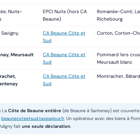
e, Nuits-
EPCI Nuits (hors CA
Romanée-Conti, La
s
Beaune)
Richebourg
 Savigny,
CA Beaune Côte et
Corton, Corton-Ch
Sud
nay, Meursault
CA Beaune Côte et
Pommard 1ers crus,
Sud
Meursault blanc
rachet,
CA Beaune Côte et
Montrachet, Bâtar
antenay
Sud
:
La
Côte de Beaune entière
(de Beaune à Santenay) est couverte 
—
beaunecoteetsud.taxesejour.fr
. Un opérateur avec des biens à Po
uligny fait
une seule déclaration
.