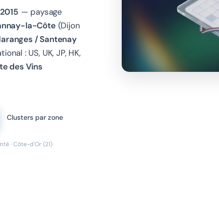
t 2015
— paysage
nnay-la-Côte
(Dijon
aranges / Santenay
onal : US, UK, JP, HK,
te des Vins
Clusters par zone
té · Côte-d'Or (21)