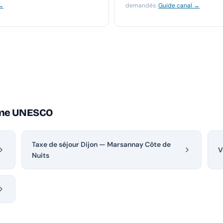
 →
demandés.
Guide canal →
gne UNESCO
Taxe de séjour Dijon — Marsannay Côte de
V
Nuits