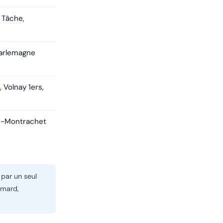
 Tâche,
arlemagne
 Volnay 1ers,
d-Montrachet
par un seul
mmard,