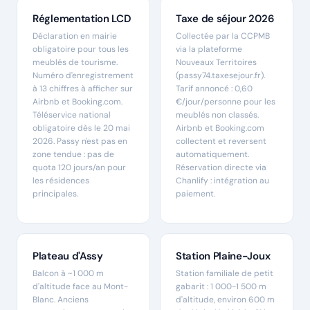
Réglementation LCD
Taxe de séjour 2026
Déclaration en mairie
Collectée par la CCPMB
obligatoire pour tous les
via la plateforme
meublés de tourisme.
Nouveaux Territoires
Numéro d'enregistrement
(passy74.taxesejour.fr).
à 13 chiffres à afficher sur
Tarif annoncé : 0,60
Airbnb et Booking.com.
€/jour/personne pour les
Téléservice national
meublés non classés.
obligatoire dès le 20 mai
Airbnb et Booking.com
2026. Passy n'est pas en
collectent et reversent
zone tendue : pas de
automatiquement.
quota 120 jours/an pour
Réservation directe via
les résidences
Chanlify : intégration au
principales.
paiement.
Plateau d'Assy
Station Plaine-Joux
Balcon à ~1 000 m
Station familiale de petit
d'altitude face au Mont-
gabarit : 1 000-1 500 m
Blanc. Anciens
d'altitude, environ 600 m