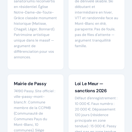
sanatoriums reconvertis
de dénivelé skiable. Ski
en résidentiel. Église
débutant et
Notre-Dame-de-Toute-
intermédiaire en hiver,
Grâce classée monument
VTT et randonnée face au
historique (Matisse,
Mont-Blanc en été,
Chagall, Léger, Bonnard).
parapente. Pas de foule,
Patrimoine artistique
pas de files d'attente —
unique dans le massif —
argument tranquillité
argument de
famille.
différenciation pour vos
annonces.
Mairie de Passy
Loi Le Meur —
sanctions 2026
74190 Passy. Site officiel :
ville-passy-mont-
Défaut d'enregistrement :
blanc.fr. Commune
10 000 €. Faux numéro :
membre de la CCPMB
20 000 €. Dépassement
(Communauté de
120 jours (résidence
Communes Pays du
principale en zone
Mont-Blanc, 10
tendue) : 15 000 €. Passy
communes). Siège
n'est pas en zone tendue,