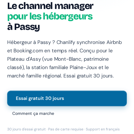
Le channel manager
pour les hébergeurs
à Passy
Hébergeur à Passy ? Chanlify synchronise Airbnb
et Booking.com en temps réel. Conçu pour le
Chanlify Assistant
Plateau d'Assy (vue Mont-Blanc, patrimoine
En ligne · Online
classé), la station familiale Plaine-Joux et le
marché famille régional. Essai gratuit 30 jours.
Bonjour 👋 Je suis l'assistant Chanlify. Comment puis-
je vous aider ?
Hello! I'm the Chanlify assistant. How can I help?
Essai gratuit 30 jours
Comment ça marche
30 jours d'essai gratuit · Pas de carte requise · Support en français