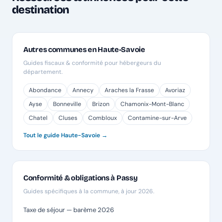
destination
Autres communes en Haute-Savoie
Guides fiscaux & conformité pour hébergeurs du
département.
Abondance
Annecy
Araches la Frasse
Avoriaz
Ayse
Bonneville
Brizon
Chamonix-Mont-Blanc
Chatel
Cluses
Combloux
Contamine-sur-Arve
Tout le guide Haute-Savoie →
Conformité & obligations à Passy
Guides spécifiques à la commune, à jour 2026.
Taxe de séjour — barème 2026