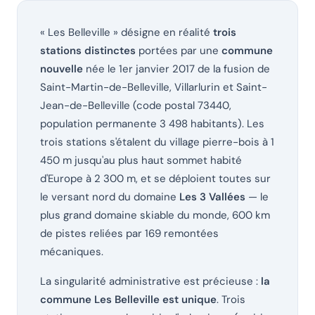
Bonjour 👋 Je suis l'assistant Chanlify. Comment puis-
je vous aider ?
« Les Belleville » désigne en réalité
trois
Hello! I'm the Chanlify assistant. How can I help?
stations distinctes
portées par une
commune
nouvelle
née le 1er janvier 2017 de la fusion de
Saint-Martin-de-Belleville, Villarlurin et Saint-
Jean-de-Belleville (code postal 73440,
population permanente 3 498 habitants). Les
trois stations s'étalent du village pierre-bois à 1
450 m jusqu'au plus haut sommet habité
d'Europe à 2 300 m, et se déploient toutes sur
le versant nord du domaine
Les 3 Vallées
— le
plus grand domaine skiable du monde, 600 km
de pistes reliées par 169 remontées
mécaniques.
La singularité administrative est précieuse :
la
commune Les Belleville est unique
. Trois