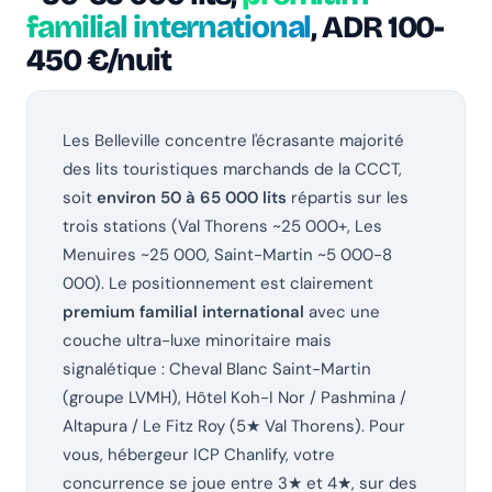
familial international
, ADR 100-
450 €/nuit
Les Belleville concentre l'écrasante majorité
des lits touristiques marchands de la CCCT,
soit
environ 50 à 65 000 lits
répartis sur les
trois stations (Val Thorens ~25 000+, Les
Menuires ~25 000, Saint-Martin ~5 000-8
000). Le positionnement est clairement
premium familial international
avec une
couche ultra-luxe minoritaire mais
signalétique : Cheval Blanc Saint-Martin
(groupe LVMH), Hôtel Koh-I Nor / Pashmina /
Altapura / Le Fitz Roy (5★ Val Thorens). Pour
vous, hébergeur ICP Chanlify, votre
concurrence se joue entre 3★ et 4★, sur des