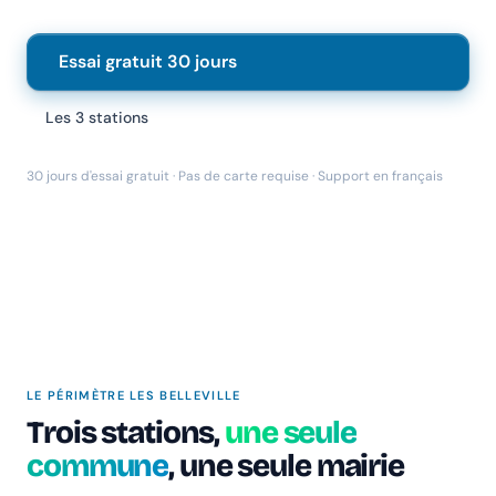
Essai gratuit 30 jours
Les 3 stations
30 jours d'essai gratuit · Pas de carte requise · Support en français
LE PÉRIMÈTRE LES BELLEVILLE
Trois stations,
une seule
Chanlify Assistant
En ligne · Online
commune
, une seule mairie