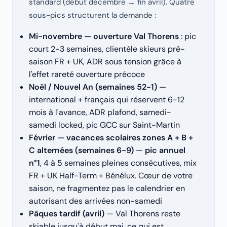
standard (début décembre → fin avril). Quatre
sous-pics structurent la demande :
Mi-novembre — ouverture Val Thorens
: pic
court 2-3 semaines, clientèle skieurs pré-
saison FR + UK, ADR sous tension grâce à
l'effet rareté ouverture précoce
Noël / Nouvel An (semaines 52-1)
—
international + français qui réservent 6-12
mois à l'avance, ADR plafond, samedi-
samedi locked, pic GCC sur Saint-Martin
Février — vacances scolaires zones A + B +
C alternées (semaines 6-9)
—
pic annuel
n°1
, 4 à 5 semaines pleines consécutives, mix
FR + UK Half-Term + Bénélux. Cœur de votre
saison, ne fragmentez pas le calendrier en
autorisant des arrivées non-samedi
Pâques tardif (avril)
— Val Thorens reste
skiable jusqu'à début mai, ce qui est