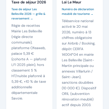
Taxe de séjour 2026
Loi Le Meur
Taxe de séjour Les
Numéro de déclaration
Belleville 2026 — grille &
meublé de tourisme →
reversement →
Téléservice national
Régie de recettes
activé le 20 mai
Mairie Les Belleville
2026, numéro à 13
(régie directe
chiffres obligatoire
communale),
sur Airbnb / Booking,
plateforme Ofeaweb,
dépôt CERFA
palace 5,39 €
14004*04 en mairie
(cohorte A — plafond
Les Belleville (Saint-
LFI 2025 plein), hors
Martin principale ou
classement 5 %
annexes Villarlurin /
HT/nuitée plafonné à
Saint-Jean),
5,39 €, +10 % de taxe
sanctions doublées
additionnelle
(10 000 €). Dispositif
départementale
ORIL (subvention
Savoie.
rénovation meublé)
actif depuis 2003.