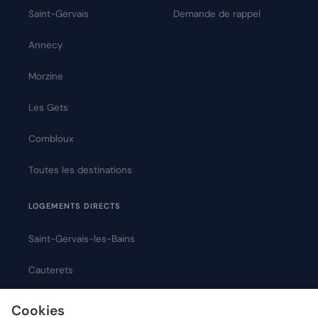
Saint-Gervais
Demande de rappel
Annecy
Morzine
Les Gets
Combloux
Toutes les destinations
LOGEMENTS DIRECTS
Saint-Gervais-les-Bains
Cauterets
Montpellier
Cookies