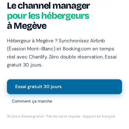
Le channel manager
pour les hébergeurs
à Megève
Hébergeur à Megève ? Synchronisez Airbnb
Chanlify Assistant
(Évasion Mont-Blanc) et Booking.com en temps
En ligne · Online
réel avec Chanlify. Zéro double réservation. Essai
gratuit 30 jours.
Bonjour 👋 Je suis l'assistant Chanlify. Comment puis-
je vous aider ?
Hello! I'm the Chanlify assistant. How can I help?
Essai gratuit 30 jours
Comment ça marche
30 jours d'essai gratuit · Pas de carte requise · Support en français