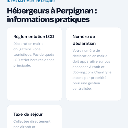
INFORMATIONS PRATIQUES
Hébergeurs à Perpignan :
informations pratiques
Réglementation LCD
Numéro de
déclaration
Déclaration mairie
obligatoire. Zone
Votre numéro de
touristique. Pas de quota
déclaration en mairie
LCD strict hors résidence
doit apparaître sur vos
principale.
annonces Airbnb et
Booking.com. Chanlify le
stocke par propriété
pour une gestion
centralisée.
Taxe de séjour
Collectée directement
par Airbnb et