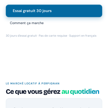
Essai gratuit 30 jours
Comment ça marche
Chanlify Assistant
En ligne · Online
30 jours d'essai gratuit · Pas de carte requise · Support en français
Bonjour 👋 Je suis l'assistant Chanlify. Comment puis-
je vous aider ?
Hello! I'm the Chanlify assistant. How can I help?
LE MARCHÉ LOCATIF À PERPIGNAN
Ce que vous gérez
au quotidien