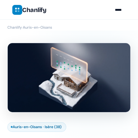
Chanlify
Chanlify
›
Auris-en-Oisans
Auris-en-Oisans · Isère (38)