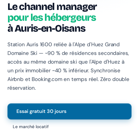
Le channel manager
pour les hébergeurs
à Auris-en-Oisans
Station Auris 1600 reliée à l'Alpe d'Huez Grand
Chanlify Assistant
Domaine Ski — ~90 % de résidences secondaires,
En ligne · Online
accès au même domaine ski que l'Alpe d'Huez à
un prix immobilier ~40 % inférieur. Synchronise
Bonjour 👋 Je suis l'assistant Chanlify. Comment puis-
Airbnb et Booking.com en temps réel. Zéro double
je vous aider ?
réservation.
Hello! I'm the Chanlify assistant. How can I help?
Essai gratuit 30 jours
Le marché locatif