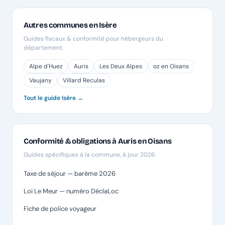
Autres communes en Isère
Guides fiscaux & conformité pour hébergeurs du
département.
Alpe d'Huez
Auris
Les Deux Alpes
oz en Oisans
Vaujany
Villard Reculas
Tout le guide Isère →
Conformité & obligations à Auris en Oisans
Guides spécifiques à la commune, à jour 2026.
Taxe de séjour — barème 2026
Loi Le Meur — numéro DéclaLoc
Fiche de police voyageur