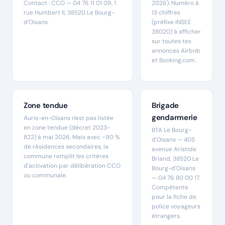
Contact : CCO — 04 76 11 01 09, 1
2026). Numéro à
rue Humbert II, 38520 Le Bourg-
13 chiffres
d'Oisans.
(préfixe INSEE
38020) à afficher
sur toutes tes
annonces Airbnb
et Booking.com.
Zone tendue
Brigade
gendarmerie
Auris-en-Oisans n'est pas listée
en zone tendue (décret 2023-
BTA Le Bourg-
822) à mai 2026. Mais avec ~90 %
d'Oisans — 405
de résidences secondaires, la
avenue Aristide
commune remplit les critères
Briand, 38520 Le
d'activation par délibération CCO
Bourg-d'Oisans
ou communale.
— 04 76 80 00 17.
Compétente
pour la fiche de
police voyageurs
étrangers.