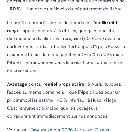
commune affiche un taux de résidences secondaires de
~90 %
— l'un des plus élevés du département de l'Isère.
Le profil du propriétaire-cible à Auris est
famille mid-
range
: appartements 2-3 étoiles, quelques chalets,
dominance de la clientèle française (50-60 %) avec un
spillover néerlandais et belge fort depuis l'Alpe d'Huez. La
saisonnalité est dominée par l'hiver (~75 % du CA), mais
l'été VTT et randonnée dans le massif des Écrins monte
en puissance.
Avantage concurrentiel propriétaire :
à Auris, tu loues
l'accès au même domaine ski que l'Alpe d'Huez pour un
prix immobilier estimé ~40 % inférieur à Huez-village.
C'est l'argument principal que les voyageurs
comprennent immédiatement sur tes annonces.
Voir aussi :
Taxe de séjour 2026 Auris-en-Oisans
·