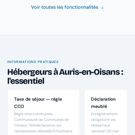
Voir toutes les fonctionnalités →
INFORMATIONS PRATIQUES
Hébergeurs à Auris-en-Oisans :
l'essentiel
Taxe de séjour — régie
Déclaration
CCO
meublé
Régie intercommunale
Enregistrement
Communauté de Communes de
obligatoire via
l'Oisans. Télédéclaration sur
téléservice
taxedesejour.ofeaweb.fr/ts/oisans.
national (20 mai