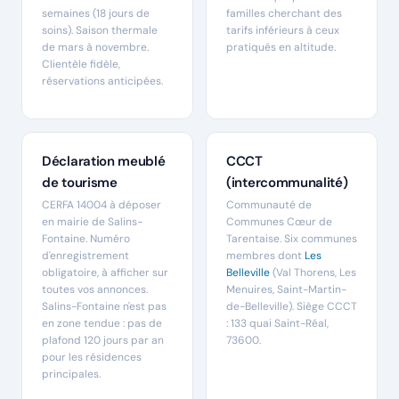
semaines (18 jours de
familles cherchant des
soins). Saison thermale
tarifs inférieurs à ceux
de mars à novembre.
pratiqués en altitude.
Clientèle fidèle,
réservations anticipées.
Déclaration meublé
CCCT
de tourisme
(intercommunalité)
CERFA 14004 à déposer
Communauté de
en mairie de Salins-
Communes Cœur de
Fontaine. Numéro
Tarentaise. Six communes
d'enregistrement
membres dont
Les
obligatoire, à afficher sur
Belleville
(Val Thorens, Les
toutes vos annonces.
Menuires, Saint-Martin-
Salins-Fontaine n'est pas
de-Belleville). Siège CCCT
en zone tendue : pas de
: 133 quai Saint-Réal,
plafond 120 jours par an
73600.
pour les résidences
principales.