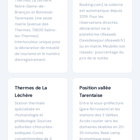
Thermes, La Léchère,
Booking.com), la collecte
Notre-Dame-de-
est automatique depuis
Briançon et Bonneval-
2019. Pour les
Tarentaise. Une seule
réservations directes,
mairie (avenue des
déclaration via la
Thermes, 73600 Salins-
plateforme Ofeaweb
les-Thermes).
(taxedesejour.ofeaweb.fr)
Interlocuteur unique pour
ou en mairie. Meublés non
la déclaration de meublé
classés : pourcentage du
de tourisme et le numéro
prix de la nuitée.
d'enregistrement.
Thermes de La
Position vallée
Léchère
Tarentaise
Station thermale
Entre la sous-préfecture
spécialisée en
(gare ferroviaire) et les
rhumatologie et
stations des 3 Vallées.
phlébologie. Sources
Accès routier vers les
sulfurées-chlorurées-
domaines skiables en 20-
sodiques. Cures
35 minutes. Base camp
conventionnées de 3
économique pour