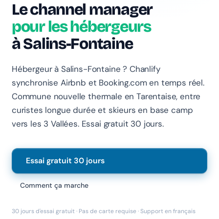
Le channel manager
pour les hébergeurs
à Salins-Fontaine
Hébergeur à Salins-Fontaine ? Chanlify
synchronise Airbnb et Booking.com en temps réel.
Chanlify Assistant
Commune nouvelle thermale en Tarentaise, entre
En ligne · Online
curistes longue durée et skieurs en base camp
Bonjour 👋 Je suis l'assistant Chanlify. Comment puis-
vers les 3 Vallées. Essai gratuit 30 jours.
je vous aider ?
Hello! I'm the Chanlify assistant. How can I help?
Essai gratuit 30 jours
Comment ça marche
30 jours d'essai gratuit · Pas de carte requise · Support en français