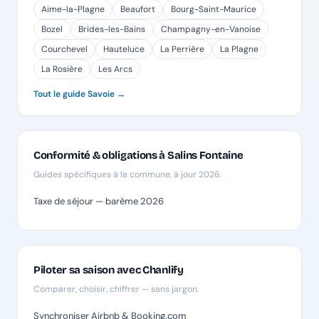
Aime-la-Plagne
Beaufort
Bourg-Saint-Maurice
Bozel
Brides-les-Bains
Champagny-en-Vanoise
Courchevel
Hauteluce
La Perrière
La Plagne
La Rosière
Les Arcs
Tout le guide Savoie →
Conformité & obligations à Salins Fontaine
Guides spécifiques à la commune, à jour 2026.
Taxe de séjour — barème 2026
Piloter sa saison avec Chanlify
Comparer, choisir, chiffrer — sans jargon.
Synchroniser Airbnb & Booking.com