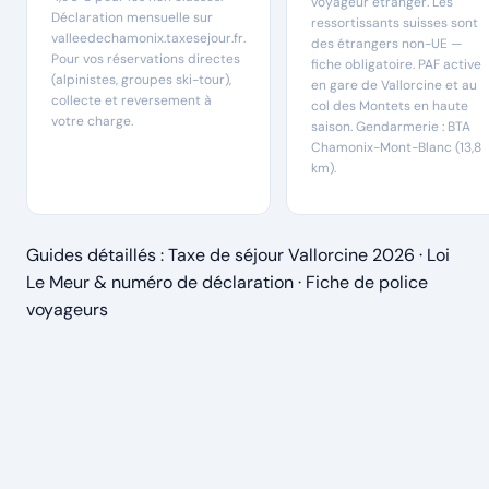
voyageur étranger. Les
Déclaration mensuelle sur
ressortissants suisses sont
valleedechamonix.taxesejour.fr.
des étrangers non-UE —
Pour vos réservations directes
fiche obligatoire. PAF active
(alpinistes, groupes ski-tour),
en gare de Vallorcine et au
collecte et reversement à
col des Montets en haute
votre charge.
saison. Gendarmerie : BTA
Chamonix-Mont-Blanc (13,8
km).
Guides détaillés :
Taxe de séjour Vallorcine 2026
·
Loi
Le Meur & numéro de déclaration
·
Fiche de police
voyageurs