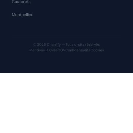
Cauterets
Montpellier
© 2026 Chanlify — Tous droits réservés
Mentions légales
CGV
Confidentialité
Cookies