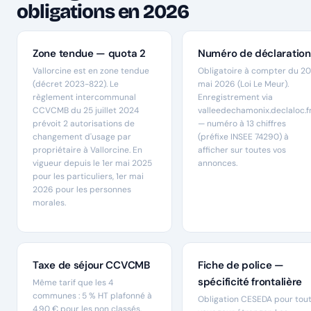
obligations en 2026
Zone tendue — quota 2
Numéro de déclaration
Vallorcine est en zone tendue
Obligatoire à compter du 20
(décret 2023-822). Le
mai 2026 (Loi Le Meur).
règlement intercommunal
Enregistrement via
CCVCMB du 25 juillet 2024
valleedechamonix.declaloc.f
prévoit 2 autorisations de
— numéro à 13 chiffres
changement d'usage par
(préfixe INSEE 74290) à
propriétaire à Vallorcine. En
afficher sur toutes vos
vigueur depuis le 1er mai 2025
annonces.
pour les particuliers, 1er mai
2026 pour les personnes
morales.
Taxe de séjour CCVCMB
Fiche de police —
spécificité frontalière
Même tarif que les 4
communes : 5 % HT plafonné à
Obligation CESEDA pour tou
4,90 € pour les non classés.