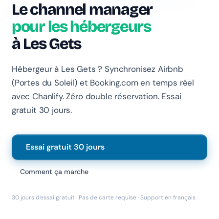
Le channel manager
pour les hébergeurs
à Les Gets
Hébergeur à Les Gets ? Synchronisez Airbnb
Chanlify Assistant
(Portes du Soleil) et Booking.com en temps réel
En ligne · Online
avec Chanlify. Zéro double réservation. Essai
gratuit 30 jours.
Bonjour 👋 Je suis l'assistant Chanlify. Comment puis-
je vous aider ?
Hello! I'm the Chanlify assistant. How can I help?
Essai gratuit 30 jours
Comment ça marche
30 jours d'essai gratuit · Pas de carte requise · Support en français