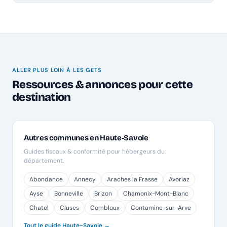
ALLER PLUS LOIN À LES GETS
Ressources & annonces pour cette
destination
Autres communes en Haute-Savoie
Guides fiscaux & conformité pour hébergeurs du
département.
Abondance
Annecy
Araches la Frasse
Avoriaz
Ayse
Bonneville
Brizon
Chamonix-Mont-Blanc
Chatel
Cluses
Combloux
Contamine-sur-Arve
Tout le guide Haute-Savoie →