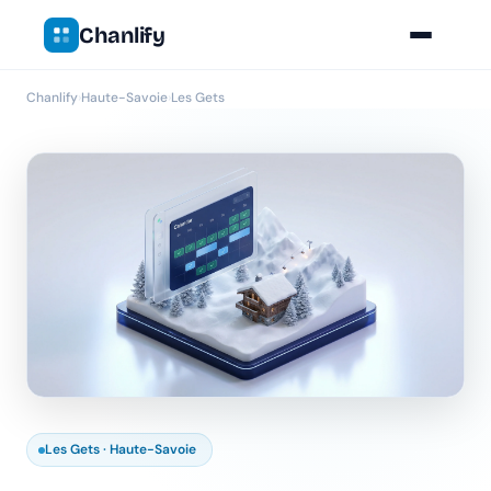
Chanlify
Chanlify
›
Haute-Savoie
›
Les Gets
Les Gets · Haute-Savoie