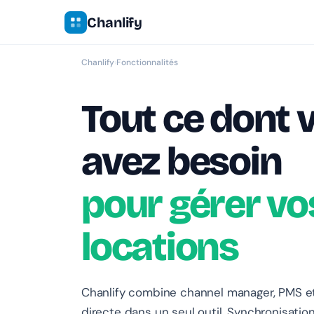
Chanlify
Chanlify
›
Fonctionnalités
Tout ce dont 
avez besoin
pour gérer vo
locations
Chanlify combine channel manager, PMS e
directe dans un seul outil. Synchronisatio