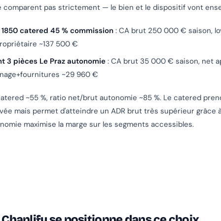
se comparent pas strictement — le bien et le dispositif vont ens
. 1850 catered 45 % commission
: CA brut 250 000 € saison, lo
ropriétaire ~137 500 €
 3 pièces Le Praz autonomie
: CA brut 35 000 € saison, net a
nage+fournitures ~29 960 €
catered ~55 %, ratio net/brut autonomie ~85 %. Le catered pre
ée mais permet d'atteindre un ADR brut très supérieur grâce à
tonomie maximise la marge sur les segments accessibles.
hanlify se positionne dans ce choix