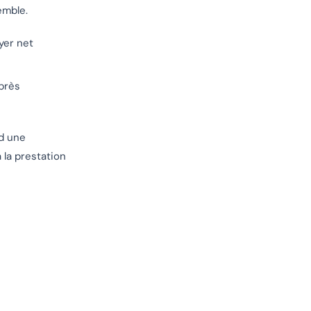
emble.
yer net
près
nd une
 la prestation