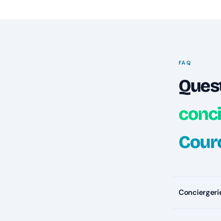
FAQ
Ques
conc
Cour
Conciergeri