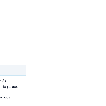
e Ski
erie palace
r local