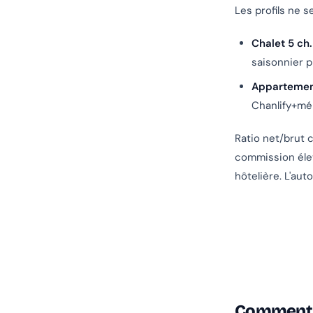
Les profils ne 
Chalet 5 ch
saisonnier p
Appartement
Chanlify+mé
Ratio net/brut 
commission élev
hôtelière. L'au
Comment C