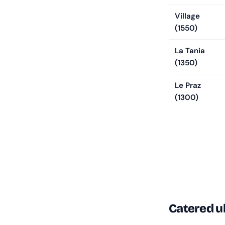
Village
(1550)
La Tania
(1350)
Le Praz
(1300)
Catered u