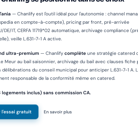
Tania
— Chanlify est l'outil idéal pour l'autonomie : channel man
pedia en compte-à-compte), pricing par front, pré-arrivée
/DE/IT, CERFA 11719*02 automatique, archivage compliance (pr
), veille L.631-7-1 A active.
nd ultra-premium
— Chanlify
complète
une stratégie catered ch
 Meur au bail saisonnier, archivage du bail avec clauses fiche p
 délibérations du conseil municipal pour anticiper L.631-7-1 A. 
ement responsable de la conformité même en catered.
3 logements inclus) sans commission CA.
'essai gratuit
En savoir plus