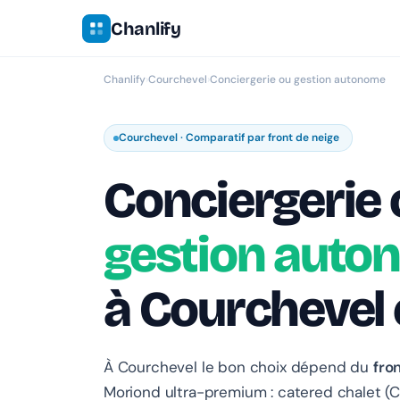
Chanlify
Chanlify
›
Courchevel
›
Conciergerie ou gestion autonome
Courchevel · Comparatif par front de neige
Conciergerie 
gestion auto
à Courchevel
À Courchevel le bon choix dépend du
fro
Moriond ultra-premium : catered chalet (C