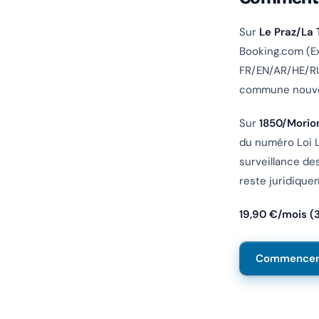
Sur
Le Praz/La 
Booking.com (Ex
FR/EN/AR/HE/RU
commune nouvelle
Sur
1850/Morio
du numéro Loi Le
surveillance des
reste juridiqu
19,90 €/mois (
Commencer l