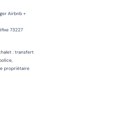
ager Airbnb +
éfixe 73227
alet : transfert
olice,
Le propriétaire