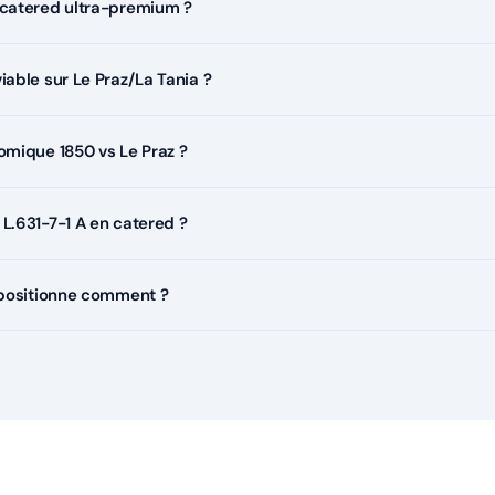
catered ultra-premium ?
able sur Le Praz/La Tania ?
omique 1850 vs Le Praz ?
L.631-7-1 A en catered ?
 positionne comment ?