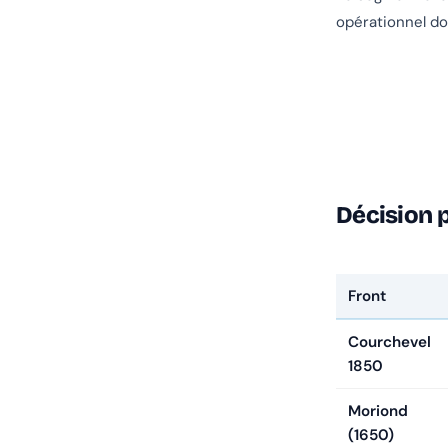
opérationnel doit
Décision p
Front
Courchevel
1850
Moriond
(1650)