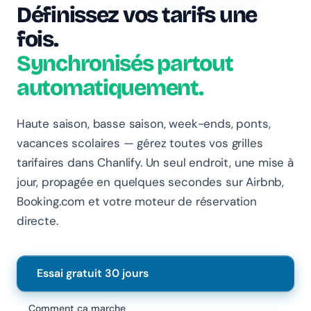
Chanlify Assistant
Définissez vos tarifs une
En ligne · Online
fois.
Bonjour 👋 Je suis l'assistant Chanlify. Comment puis-
Synchronisés partout
je vous aider ?
automatiquement.
Hello! I'm the Chanlify assistant. How can I help?
Haute saison, basse saison, week-ends, ponts,
vacances scolaires — gérez toutes vos grilles
tarifaires dans Chanlify. Un seul endroit, une mise à
jour, propagée en quelques secondes sur Airbnb,
Booking.com et votre moteur de réservation
directe.
Essai gratuit 30 jours
Comment ça marche