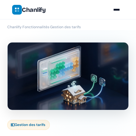
Chanlify
Chanlify
›
Fonctionnalités
›
Gestion des tarifs
💶
Gestion des tarifs