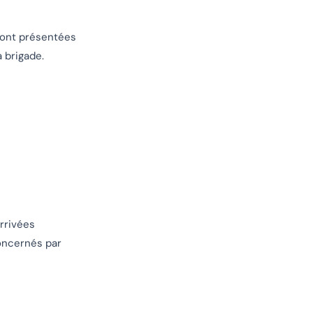
sont présentées
 brigade.
arrivées
oncernés par