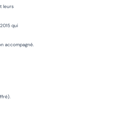
t leurs
 2015 qui
non accompagné.
fré).