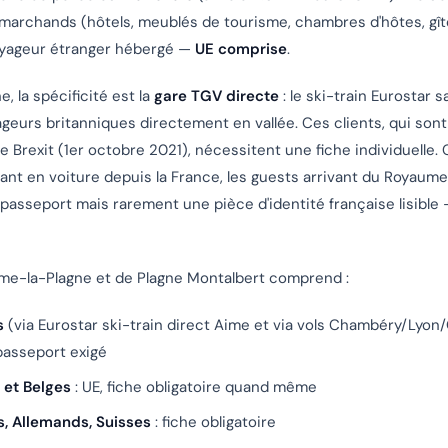
marchands (hôtels, meublés de tourisme, chambres d'hôtes, gî
yageur étranger hébergé —
UE comprise
.
, la spécificité est la
gare TGV directe
: le ski-train Eurostar 
eurs britanniques directement en vallée. Ces clients, qui son
e Brexit (1er octobre 2021), nécessitent une fiche individuelle.
vant en voiture depuis la France, les guests arrivant du Royaume
passeport mais rarement une pièce d'identité française lisible 
Aime-la-Plagne et de Plagne Montalbert comprend :
s
(via Eurostar ski-train direct Aime et via vols Chambéry/Lyon/
 passeport exigé
 et Belges
: UE, fiche obligatoire quand même
, Allemands, Suisses
: fiche obligatoire