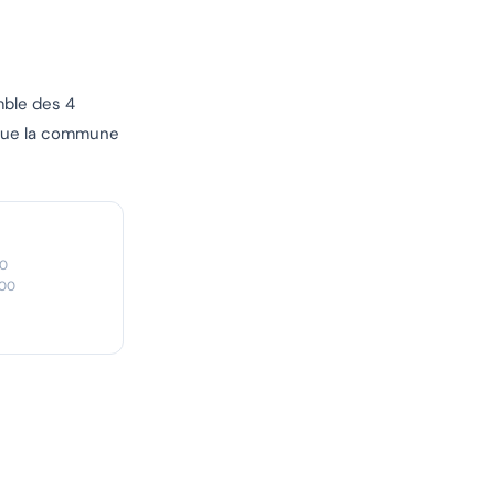
mble des 4
 que la commune
00
:00