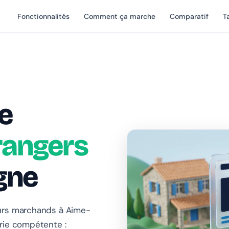
Fonctionnalités
Comment ça marche
Comparatif
Ta
e
rangers
gne
urs marchands à Aime-
rie compétente :