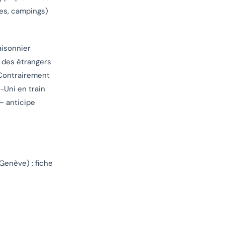
tes, campings)
saisonnier
t des étrangers
 Contrairement
-Uni en train
— anticipe
Genève) : fiche