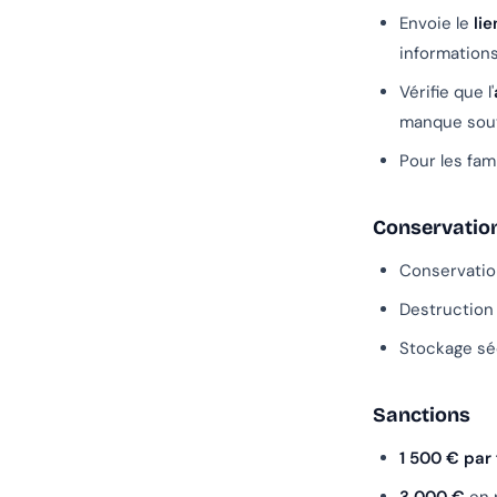
Envoie le
li
informations
Vérifie que l'
manque souve
Pour les fa
Conservatio
Conservation
Destruction 
Stockage séc
Sanctions
1 500 € par