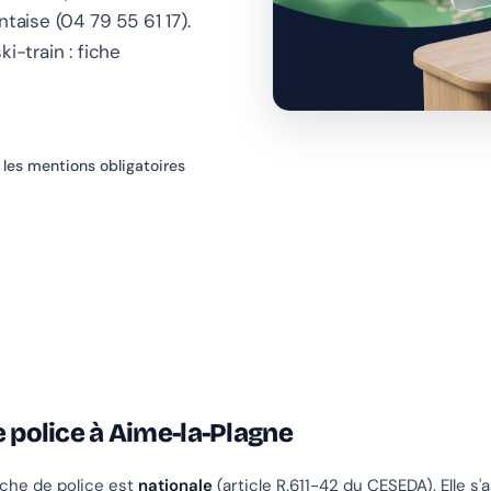
taise (04 79 55 61 17).
i-train : fiche
 les mentions obligatoires
e police à Aime-la-Plagne
fiche de police est
nationale
(article R.611-42 du CESEDA). Elle s'