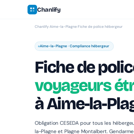
Chanlify
Chanlify
›
Aime-la-Plagne
›
Fiche de police hébergeur
Aime-la-Plagne · Compliance hébergeur
Fiche de polic
voyageurs ét
à Aime-la-Pla
Obligation CESEDA pour tous les héberge
la-Plagne et Plagne Montalbert. Gendarme