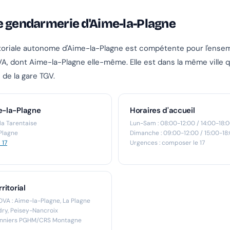
e gendarmerie d'Aime-la-Plagne
itoriale autonome d'Aime-la-Plagne est compétente pour l'ense
 dont Aime-la-Plagne elle-même. Elle est dans la même ville
de la gare TGV.
e-la-Plagne
Horaires d'accueil
la Tarentaise
Lun-Sam : 08:00-12:00 / 14:00-18:
Plagne
Dimanche : 09:00-12:00 / 15:00-18
 17
Urgences : composer le 17
ritorial
A : Aime-la-Plagne, La Plagne
dry, Peisey-Nancroix
sonniers PGHM/CRS Montagne