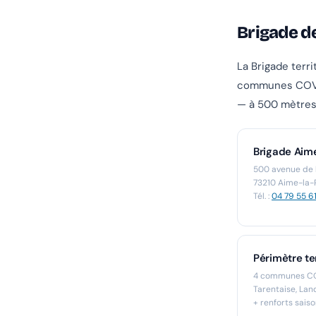
Brigade d
La Brigade terr
communes COVA,
— à 500 mètres 
Brigade Aim
500 avenue de 
73210 Aime-la-
Tél. :
04 79 55 61
Périmètre ter
4 communes COV
Tarentaise, Lan
+ renforts sai