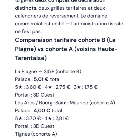
tu gères
deux comptes de déclaration
distincts
, deux grilles tarifaires et deux
calendriers de reversement. Le domaine
commercial est unifié — l'administration fiscale
ne l'est pas.
Comparaison tarifaire cohorte B (La
Plagne) vs cohorte A (voisins Haute-
Tarentaise)
La Plagne — SIGP (cohorte B)
Palace :
5,01 €
total
5★ : 3,60 € · 4★ : 2,75 € · 3★ : 1,75 €
Portail : 3D Ouest
Les Arcs / Bourg-Saint-Maurice (cohorte A)
Palace :
4,00 €
total
5★ : 3,70 € · 4★ : 2,81 €
Portail : 3D Ouest
Tignes (cohorte A)