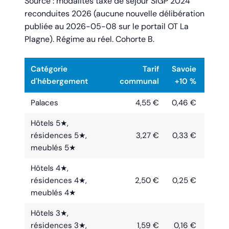
Source : modalités taxe de séjour SIGP 2024
reconduites 2026 (aucune nouvelle délibération
publiée au 2026-05-08 sur le portail OT La
Plagne). Régime au réel. Cohorte B.
Catégorie
Tarif
Savoie
d'hébergement
communal
+10 %
Palaces
4,55 €
0,46 €
Hôtels 5★,
résidences 5★,
3,27 €
0,33 €
3
meublés 5★
Hôtels 4★,
résidences 4★,
2,50 €
0,25 €
meublés 4★
Hôtels 3★,
résidences 3★,
1,59 €
0,16 €