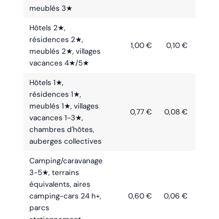
meublés 3★
Hôtels 2★,
résidences 2★,
1,00 €
0,10 €
meublés 2★, villages
vacances 4★/5★
Hôtels 1★,
résidences 1★,
meublés 1★, villages
0,77 €
0,08 €
0
vacances 1-3★,
chambres d'hôtes,
auberges collectives
Camping/caravanage
3-5★, terrains
équivalents, aires
camping-cars 24 h+,
0,60 €
0,06 €
0
parcs