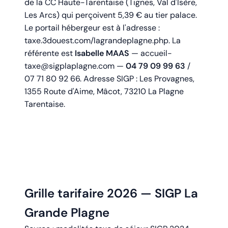
de la CC Haute-Tarentaise (Tignes, Val d'Isère,
Les Arcs) qui perçoivent 5,39 € au tier palace.
Le portail hébergeur est à l'adresse :
taxe.3douest.com/lagrandeplagne.php
. La
référente est
Isabelle MAAS
—
accueil-
taxe@sigplaplagne.com
—
04 79 09 99 63
/
07 71 80 92 66. Adresse SIGP : Les Provagnes,
1355 Route d'Aime, Mâcot, 73210 La Plagne
Tarentaise.
Grille tarifaire 2026 — SIGP La
Grande Plagne