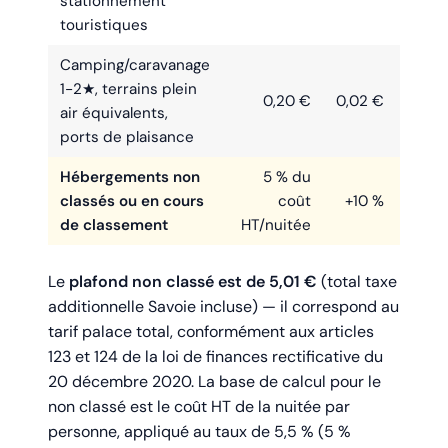
stationnement
touristiques
Camping/caravanage
1-2★, terrains plein
0,20 €
0,02 €
0
air équivalents,
ports de plaisance
Hébergements non
5 % du
5,
classés ou en cours
coût
+10 %
plaf. 
de classement
HT/nuitée
Le
plafond non classé est de 5,01 €
(total taxe
additionnelle Savoie incluse) — il correspond au
tarif palace total, conformément aux articles
123 et 124 de la loi de finances rectificative du
20 décembre 2020. La base de calcul pour le
non classé est le coût HT de la nuitée par
personne, appliqué au taux de 5,5 % (5 %