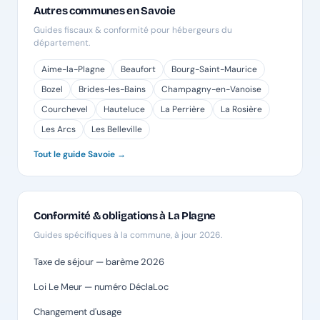
Autres communes en Savoie
Guides fiscaux & conformité pour hébergeurs du
département.
Aime-la-Plagne
Beaufort
Bourg-Saint-Maurice
Bozel
Brides-les-Bains
Champagny-en-Vanoise
Courchevel
Hauteluce
La Perrière
La Rosière
Les Arcs
Les Belleville
Tout le guide Savoie →
Conformité & obligations à La Plagne
Guides spécifiques à la commune, à jour 2026.
Taxe de séjour — barème 2026
Loi Le Meur — numéro DéclaLoc
Changement d'usage