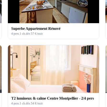
Superbe Appartement Rénové
4
pers.
1
ch.
dès
57
€/nuit
T2 lumineux & calme Centre Montpellier - 2/4 pers
4
pers.
1
ch.
dès
54
€/nuit