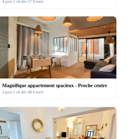
4
pers.
1
ch.
dès
57
€/nuit
Magnifique appartement spacieux - Proche centre
2
pers.
1
ch.
dès
48
€/nuit