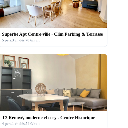
Superbe Apt Centre-ville - Clim Parking & Terrasse
5
pers.
3
ch.
dès
78
€/nuit
T2 Rénové, moderne et cosy - Centre Historique
4
pers.
1
ch.
dès
54
€/nuit