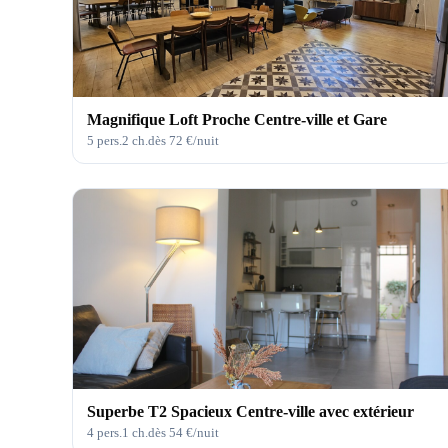
Magnifique Loft Proche Centre-ville et Gare
5
pers.
2
ch.
dès
72
€/nuit
Superbe T2 Spacieux Centre-ville avec extérieur
4
pers.
1
ch.
dès
54
€/nuit