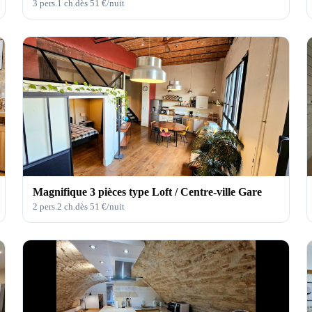
3
pers.
1
ch.
dès
51
€/nuit
Magnifique 3 pièces type Loft / Centre-ville Gare
2
pers.
2
ch.
dès
51
€/nuit