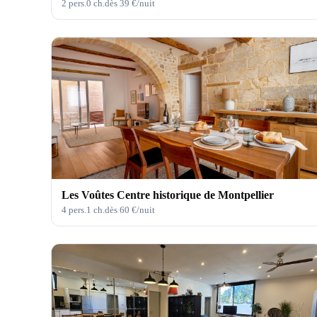
2
pers.
0
ch.
dès
39
€/nuit
Les Voûtes Centre historique de Montpellier
4
pers.
1
ch.
dès
60
€/nuit