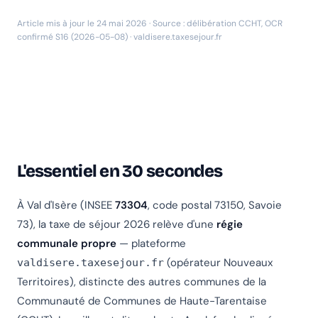
Article mis à jour le 24 mai 2026 · Source : délibération CCHT, OCR
confirmé S16 (2026-05-08) · valdisere.taxesejour.fr
L'essentiel en 30 secondes
À Val d'Isère (INSEE
73304
, code postal 73150, Savoie
73), la taxe de séjour 2026 relève d'une
régie
communale propre
— plateforme
(opérateur Nouveaux
valdisere.taxesejour.fr
Territoires), distincte des autres communes de la
Communauté de Communes de Haute-Tarentaise