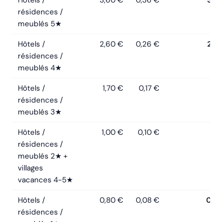
Hôtels /
3,60 €
0,36 €
3,9
résidences /
meublés 5★
Hôtels /
2,60 €
0,26 €
2,8
résidences /
meublés 4★
Hôtels /
1,70 €
0,17 €
1,8
résidences /
meublés 3★
Hôtels /
1,00 €
0,10 €
1,1
résidences /
meublés 2★ +
villages
vacances 4-5★
Hôtels /
0,80 €
0,08 €
0,8
résidences /