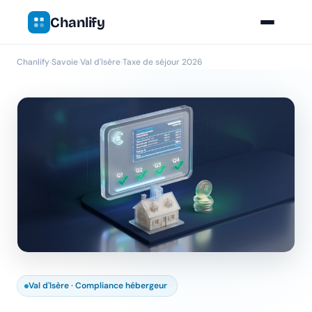
Chanlify
Chanlify
›
Savoie
›
Val d'Isère
›
Taxe de séjour 2026
Val d'Isère · Compliance hébergeur