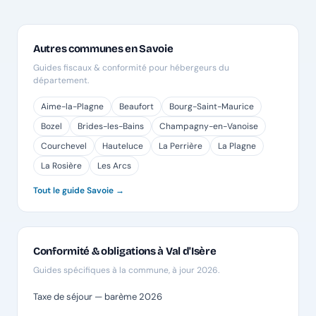
Autres communes en Savoie
Guides fiscaux & conformité pour hébergeurs du
département.
Aime-la-Plagne
Beaufort
Bourg-Saint-Maurice
Bozel
Brides-les-Bains
Champagny-en-Vanoise
Courchevel
Hauteluce
La Perrière
La Plagne
La Rosière
Les Arcs
Tout le guide Savoie →
Conformité & obligations à Val d'Isère
Guides spécifiques à la commune, à jour 2026.
Taxe de séjour — barème 2026