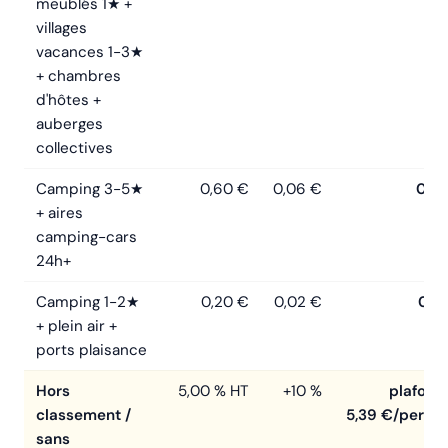
meublés 1★ +
villages
vacances 1-3★
+ chambres
d'hôtes +
auberges
collectives
Camping 3-5★
0,60 €
0,06 €
0,6
+ aires
camping-cars
24h+
Camping 1-2★
0,20 €
0,02 €
0,2
+ plein air +
ports plaisance
Hors
5,00 % HT
+10 %
plafonn
classement /
5,39 €/pers/n
sans