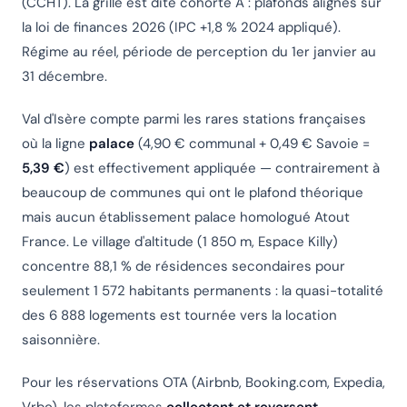
(CCHT). La grille est dite
cohorte A
: plafonds alignés sur
la loi de finances 2026 (IPC +1,8 % 2024 appliqué).
Régime au réel, période de perception du 1er janvier au
31 décembre.
Val d'Isère compte parmi les rares stations françaises
où la ligne
palace
(4,90 € communal + 0,49 € Savoie =
5,39 €
) est effectivement appliquée — contrairement à
beaucoup de communes qui ont le plafond théorique
mais aucun établissement palace homologué Atout
France. Le village d'altitude (1 850 m, Espace Killy)
concentre 88,1 % de résidences secondaires pour
seulement 1 572 habitants permanents : la quasi-totalité
des 6 888 logements est tournée vers la location
saisonnière.
Pour les réservations OTA (Airbnb, Booking.com, Expedia,