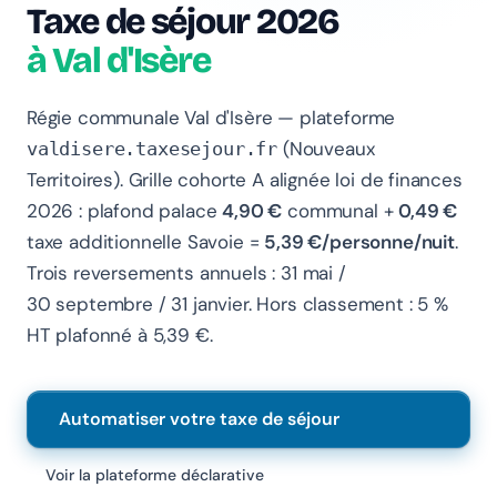
Taxe de séjour 2026
à Val d'Isère
Régie communale Val d'Isère — plateforme
(Nouveaux
valdisere.taxesejour.fr
Territoires). Grille cohorte A alignée loi de finances
2026 : plafond palace
4,90 €
communal +
0,49 €
taxe additionnelle Savoie =
5,39 €/personne/nuit
.
Trois reversements annuels : 31 mai /
Chanlify Assistant
30 septembre / 31 janvier. Hors classement : 5 %
En ligne · Online
HT plafonné à 5,39 €.
Bonjour 👋 Je suis l'assistant Chanlify. Comment puis-
je vous aider ?
Automatiser votre taxe de séjour
Hello! I'm the Chanlify assistant. How can I help?
Voir la plateforme déclarative