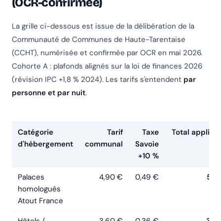
(OCR-confirmée)
La grille ci-dessous est issue de la délibération de la
Communauté de Communes de Haute-Tarentaise
(CCHT), numérisée et confirmée par OCR en mai 2026.
Cohorte A : plafonds alignés sur la loi de finances 2026
(révision IPC +1,8 % 2024). Les tarifs s'entendent
par
personne et par nuit
.
Catégorie
Tarif
Taxe
Total applica
d'hébergement
communal
Savoie
+10 %
Palaces
4,90 €
0,49 €
5,3
homologués
Atout France