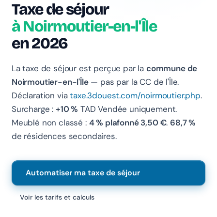
Taxe de séjour
à Noirmoutier-en-l'Île
en 2026
La taxe de séjour est perçue par la
commune de
Chanlify Assistant
Noirmoutier-en-l'Île
— pas par la CC de l'Île.
En ligne · Online
Déclaration via
taxe.3douest.com/noirmoutier.php
.
Surcharge :
+10 %
TAD Vendée uniquement.
Bonjour 👋 Je suis l'assistant Chanlify. Comment puis-
je vous aider ?
Meublé non classé :
4 % plafonné 3,50 €
.
68,7 %
de résidences secondaires.
Hello! I'm the Chanlify assistant. How can I help?
Automatiser ma taxe de séjour
Voir les tarifs et calculs