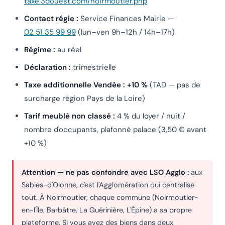
taxe.3douest.com/noirmoutier.php
Contact régie :
Service Finances Mairie —
02 51 35 99 99
(lun–ven 9h–12h / 14h–17h)
Régime :
au réel
Déclaration :
trimestrielle
Taxe additionnelle Vendée :
+10 %
(TAD — pas de
surcharge région Pays de la Loire)
Tarif meublé non classé :
4 % du loyer / nuit /
nombre d'occupants, plafonné palace (3,50 € avant
+10 %)
Attention — ne pas confondre avec LSO Agglo :
aux
Sables-d'Olonne, c'est l'Agglomération qui centralise
tout. À Noirmoutier, chaque commune (Noirmoutier-
en-l'Île, Barbâtre, La Guérinière, L'Épine) a sa propre
plateforme. Si vous avez des biens dans deux