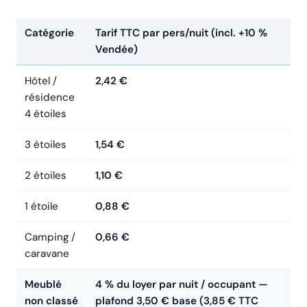
Catégorie
Tarif TTC par pers/nuit (incl. +10 %
Vendée)
Hôtel /
2,42 €
résidence
4 étoiles
3 étoiles
1,54 €
2 étoiles
1,10 €
1 étoile
0,88 €
Camping /
0,66 €
caravane
Meublé
4 % du loyer par nuit / occupant —
non classé
plafond 3,50 € base (3,85 € TTC