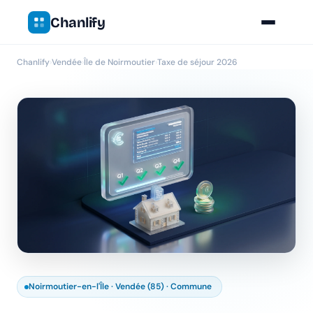
Chanlify
Chanlify
›
Vendée
›
Île de Noirmoutier
›
Taxe de séjour 2026
Noirmoutier-en-l'Île · Vendée (85) · Commune