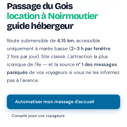
Passage du Gois
location à Noirmoutier
Chanlify Assistant
En ligne · Online
guide hébergeur
Bonjour 👋 Je suis l'assistant Chanlify. Comment puis-
je vous aider ?
Route submersible de
4,15 km
, accessible
uniquement à marée basse (
2–3 h par fenêtre
,
Hello! I'm the Chanlify assistant. How can I help?
2 fois par jour). Site classé. L'attraction la plus
iconique de l'île — et la source
n° 1 des messages
paniqués
de vos voyageurs si vous ne les informez
pas à l'avance.
Automatiser mon message d'accueil
Conseils pour vos voyageurs