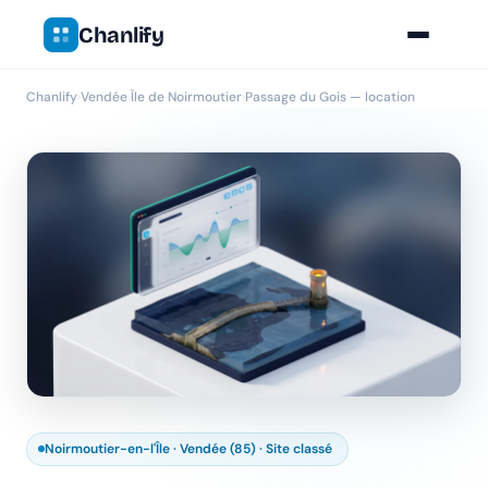
Chanlify
Chanlify
›
Vendée
›
Île de Noirmoutier
›
Passage du Gois — location
Noirmoutier-en-l'Île · Vendée (85) · Site classé