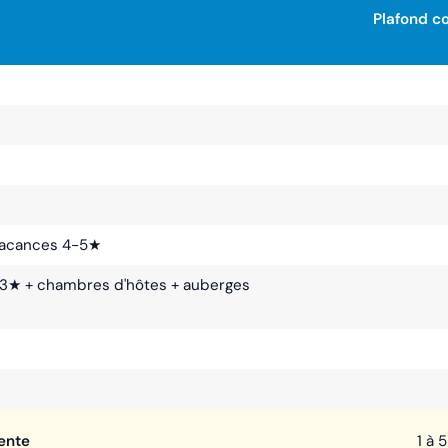
Plafond 
 vacances 4-5★
 1-3★ + chambres d'hôtes + auberges
ente
1 à 