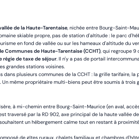
vallée de la Haute-Tarentaise
, nichée entre Bourg-Saint-Maur
 domaine skiable propre, pas de station d'altitude : le parc d
urisme en fond de vallée ou sur les hameaux d'altitude du ve
 Communes de Haute-Tarentaise (CCHT)
, qui regroupe 9
régie de taxe de séjour
. Il n'y a pas de portail intercommuna
 grandes stations voisines.
 dans plusieurs communes de la CCHT : la grille tarifaire, la 
Un même propriétaire multi-biens peut être soumis à trois gri
l'Isère, à mi-chemin entre Bourg-Saint-Maurice (en aval, accès
st traversé par la RD 902, axe principal de la haute vallée de
i souhaitent un hébergement calme tout en restant à proximit
mposé de gîtes ruraux, chalets familiaux et chambres d'hôte