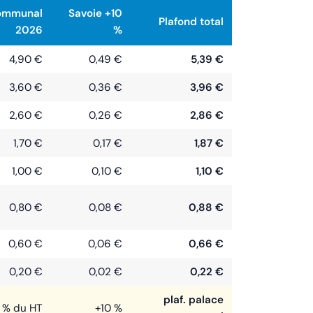
communal
Savoie +10
Plafond total
2026
%
4,90 €
0,49 €
5,39 €
3,60 €
0,36 €
3,96 €
2,60 €
0,26 €
2,86 €
1,70 €
0,17 €
1,87 €
1,00 €
0,10 €
1,10 €
0,80 €
0,08 €
0,88 €
0,60 €
0,06 €
0,66 €
0,20 €
0,02 €
0,22 €
plaf. palace
5 % du HT
+10 %