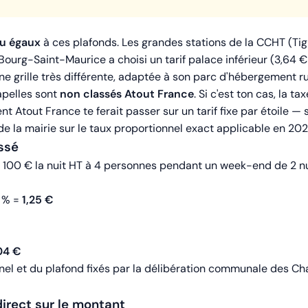
ou égaux
à ces plafonds. Les grandes stations de la CCHT (Tign
Bourg-Saint-Maurice a choisi un tarif palace inférieur (3,64 
 grille très différente, adaptée à son parc d'hébergement ru
apelles sont
non classés Atout France
. Si c'est ton cas, la t
t Atout France te ferait passer sur un tarif fixe par étoile —
e la mairie sur le taux proportionnel exact applicable en 202
ssé
é 100 € la nuit HT à 4 personnes pendant un week-end de 2 n
0 % =
1,25 €
,04 €
l et du plafond fixés par la délibération communale des Chap
direct sur le montant