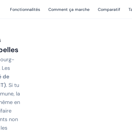
Fonctionnalités
Comment ça marche
Comparatif
Ta
6
pelles
Bourg-
 Les
 de
T)
. Si tu
mune, la
 même en
ifaire
ents non
 les