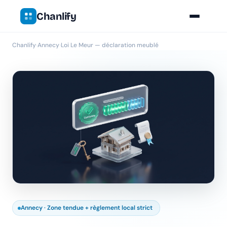
Chanlify
Chanlify
›
Annecy
›
Loi Le Meur — déclaration meublé
Annecy · Zone tendue + règlement local strict