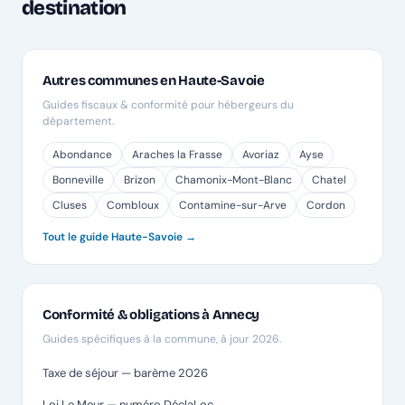
destination
Autres communes en Haute-Savoie
Guides fiscaux & conformité pour hébergeurs du
département.
Abondance
Araches la Frasse
Avoriaz
Ayse
Bonneville
Brizon
Chamonix-Mont-Blanc
Chatel
Cluses
Combloux
Contamine-sur-Arve
Cordon
Tout le guide Haute-Savoie →
Conformité & obligations à Annecy
Guides spécifiques à la commune, à jour 2026.
Taxe de séjour — barème 2026
Loi Le Meur — numéro DéclaLoc