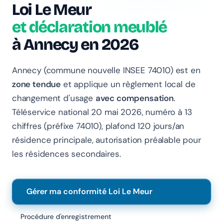
Loi Le Meur
et déclaration meublé
à Annecy en 2026
Annecy (commune nouvelle INSEE 74010) est en
zone tendue
et applique un règlement local de
changement d'usage
avec compensation
.
Téléservice national 20 mai 2026, numéro à 13
chiffres (préfixe 74010), plafond 120 jours/an
Chanlify Assistant
résidence principale, autorisation préalable pour
En ligne · Online
les résidences secondaires.
Bonjour 👋 Je suis l'assistant Chanlify. Comment puis-
je vous aider ?
Gérer ma conformité Loi Le Meur
Hello! I'm the Chanlify assistant. How can I help?
Procédure d'enregistrement