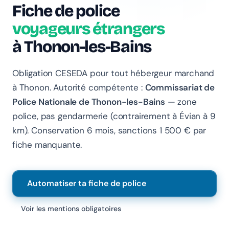
Fiche de police
voyageurs étrangers
à Thonon-les-Bains
Obligation CESEDA pour tout hébergeur marchand
à Thonon. Autorité compétente :
Commissariat de
Police Nationale de Thonon-les-Bains
— zone
police, pas gendarmerie (contrairement à Évian à 9
km). Conservation 6 mois, sanctions 1 500 € par
fiche manquante.
Chanlify Assistant
En ligne · Online
Automatiser ta fiche de police
Bonjour 👋 Je suis l'assistant Chanlify. Comment puis-
je vous aider ?
Voir les mentions obligatoires
Hello! I'm the Chanlify assistant. How can I help?