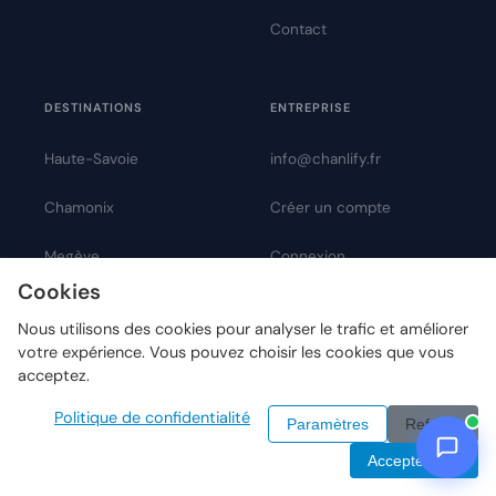
Contact
DESTINATIONS
ENTREPRISE
Haute-Savoie
info@chanlify.fr
Chamonix
Créer un compte
Megève
Connexion
Cookies
Saint-Gervais
Demande de rappel
Nous utilisons des cookies pour analyser le trafic et améliorer
votre expérience. Vous pouvez choisir les cookies que vous
Annecy
acceptez.
Morzine
Politique de confidentialité
Paramètres
Refuser
Les Gets
Accepter tout