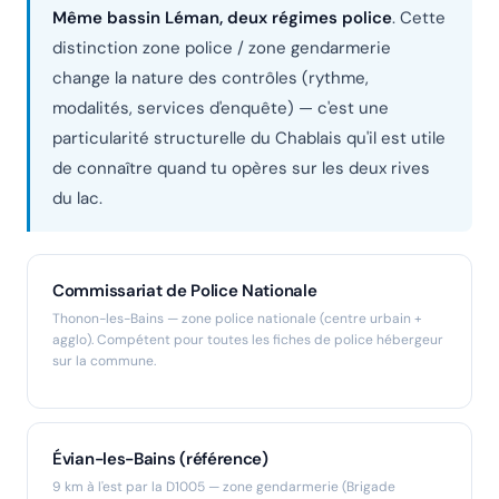
Même bassin Léman, deux régimes police
. Cette
distinction zone police / zone gendarmerie
change la nature des contrôles (rythme,
modalités, services d'enquête) — c'est une
particularité structurelle du Chablais qu'il est utile
de connaître quand tu opères sur les deux rives
du lac.
Commissariat de Police Nationale
Thonon-les-Bains — zone police nationale (centre urbain +
agglo). Compétent pour toutes les fiches de police hébergeur
sur la commune.
Évian-les-Bains (référence)
9 km à l'est par la D1005 — zone gendarmerie (Brigade