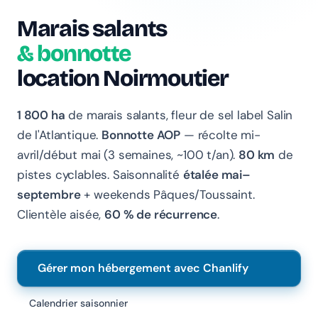
Marais salants
Chanlify Assistant
& bonnotte
En ligne · Online
location Noirmoutier
Bonjour 👋 Je suis l'assistant Chanlify. Comment puis-
je vous aider ?
1 800 ha
de marais salants, fleur de sel label Salin
Hello! I'm the Chanlify assistant. How can I help?
de l'Atlantique.
Bonnotte AOP
— récolte mi-
avril/début mai (3 semaines, ~100 t/an).
80 km
de
pistes cyclables. Saisonnalité
étalée mai–
septembre
+ weekends Pâques/Toussaint.
Clientèle aisée,
60 % de récurrence
.
Gérer mon hébergement avec Chanlify
Calendrier saisonnier