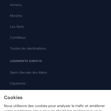
Annecy
Morzine
Les Gets
Combloux
Toutes les destinations
LOGEMENTS DIRECTS
Saint-Gervais-les-Bains
Cauterets
Montpellier
Cookies
Nous utilisons des cookies pour analyser le trafic et améliorer