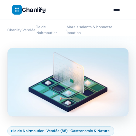
Chanlify
Île de
Marais salants & bonnotte —
Chanlify
›
Vendée
›
›
Noirmoutier
location
Île de Noirmoutier · Vendée (85) · Gastronomie & Nature