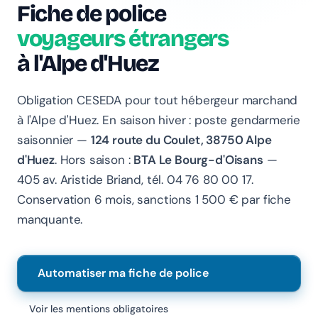
Fiche de police
voyageurs étrangers
à l'Alpe d'Huez
Chanlify Assistant
Obligation CESEDA pour tout hébergeur marchand
En ligne · Online
à l'Alpe d'Huez. En saison hiver : poste gendarmerie
saisonnier —
124 route du Coulet, 38750 Alpe
Bonjour 👋 Je suis l'assistant Chanlify. Comment puis-
d'Huez
. Hors saison :
BTA Le Bourg-d'Oisans
—
je vous aider ?
405 av. Aristide Briand, tél. 04 76 80 00 17.
Hello! I'm the Chanlify assistant. How can I help?
Conservation 6 mois, sanctions 1 500 € par fiche
manquante.
Automatiser ma fiche de police
Voir les mentions obligatoires