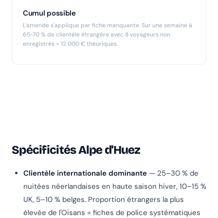
Cumul possible
L'amende s'applique par fiche manquante. Sur une semaine à
65-70 % de clientèle étrangère avec 8 voyageurs non
enregistrés = 12 000 € théoriques.
Spécificités Alpe d'Huez
Clientèle internationale dominante
— 25–30 % de
nuitées néerlandaises en haute saison hiver, 10–15 %
UK, 5–10 % belges. Proportion étrangers la plus
élevée de l'Oisans = fiches de police systématiques