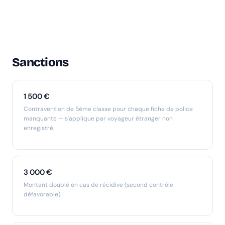
Sanctions
1 500 €
Contravention de 5ème classe pour chaque fiche de police
manquante — s'applique par voyageur étranger non
enregistré.
3 000 €
Montant doublé en cas de récidive (second contrôle
défavorable).