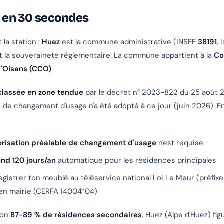
l en 30 secondes
 la station ;
Huez
est la commune administrative (INSEE
38191
, 
t la souveraineté réglementaire. La commune appartient à la
Co
'Oisans (CCO)
.
 classée en zone tendue
par le décret n° 2023-822 du 25 août 
l
de changement d'usage n'a été adopté à ce jour (juin 2026). E
risation préalable de changement d'usage
n'est requise
ond 120 jours/an
automatique pour les résidences principales
enregistrer ton meublé au téléservice national Loi Le Meur (préfix
 en mairie (CERFA 14004*04)
ron
87-89 % de résidences secondaires
, Huez (Alpe d'Huez) fig