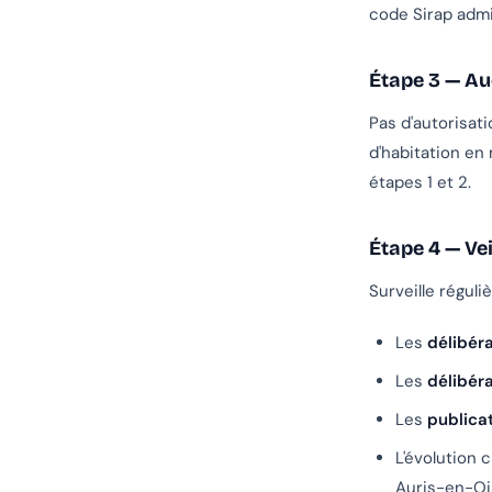
code Sirap admin
Étape 3 — Au
Pas d'autorisat
d'habitation en
étapes 1 et 2.
Étape 4 — Vei
Surveille réguli
Les
délibér
Les
délibér
Les
publica
L'évolution 
Auris-en-Ois