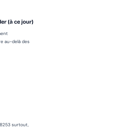
r (à ce jour)
ment
re au-delà des
38253 surtout,