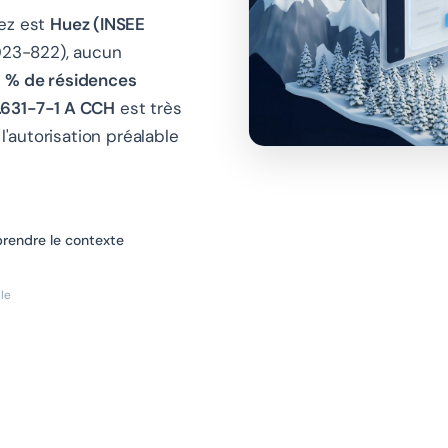
uez est
Huez (INSEE
023-822), aucun
 % de résidences
.631-7-1 A CCH
est très
l'autorisation préalable
endre le contexte
le