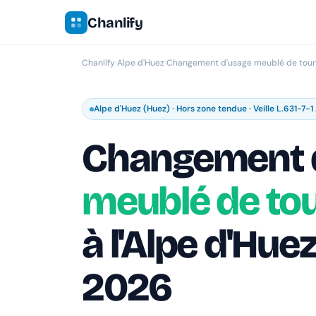
Chanlify
Chanlify
›
Alpe d'Huez
›
Changement d'usage meublé de tou
Alpe d'Huez (Huez) · Hors zone tendue · Veille L.631-7-1
Changement 
meublé de to
à l'Alpe d'Hue
2026