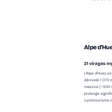
Alpe d'Hue
21 virages m
L'Alpe d'Huez es
dénivelé 1 073 
massive (~500 0
prolonge signifi
cyclotourisme m