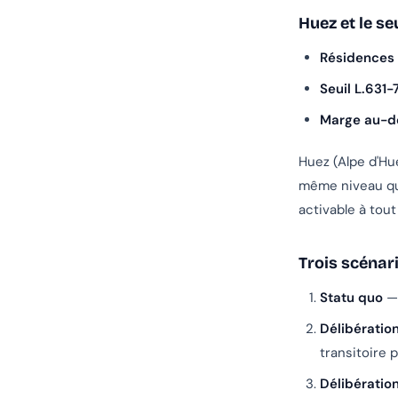
Huez et le s
Résidences
Seuil L.631-
Marge au-de
Huez (Alpe d'Hu
même niveau que 
activable à tou
Trois scénari
Statu quo
— 
Délibératio
transitoire p
Délibératio