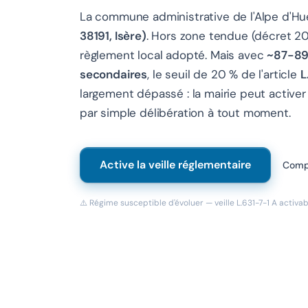
La commune administrative de l'Alpe d'H
38191, Isère)
. Hors zone tendue (décret 2
règlement local adopté. Mais avec
~87-89
secondaires
, le seuil de 20 % de l'article
L
largement dépassé : la mairie peut activer 
par simple délibération à tout moment.
Active la veille réglementaire
Compr
⚠️ Régime susceptible d'évoluer — veille L.631-7-1 A activab