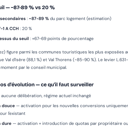
euil — ~87-89 % vs 20 %
 secondaires
:
~87-89 %
du parc logement (estimation)
7-1 A CCH
: 20 %
ssus du seuil
: +67-69 points de pourcentage
ez) figure parmi les communes touristiques les plus exposées au
Val d'Isère (88,1 %) et Val Thorens (~85-90 %). Le levier L.631-
t moment par le conseil municipal.
os d'évolution — ce qu'il faut surveiller
aucune délibération, régime actuel inchangé
n douce
— activation pour les nouvelles conversions uniquemen
our l'existant
n dure
— activation + introduction de quotas par propriétaire 