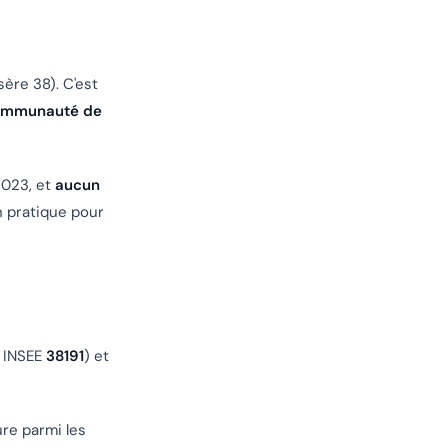
Isère 38). C'est
mmunauté de
2023, et
aucun
n pratique pour
e INSEE
38191
) et
ure parmi les