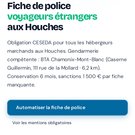
Fiche de police
voyageurs étrangers
aux Houches
Obligation CESEDA pour tous les hébergeurs
marchands aux Houches. Gendarmerie
Chanlify Assistant
compétente : BTA Chamonix-Mont-Blanc (Caserne
En ligne · Online
Guillermin, 111 rue de la Mollard · 6,2 km).
Conservation 6 mois, sanctions 1 500 € par fiche
Bonjour 👋 Je suis l'assistant Chanlify. Comment puis-
je vous aider ?
manquante.
Hello! I'm the Chanlify assistant. How can I help?
Automatiser la fiche de police
Voir les mentions obligatoires