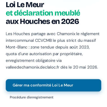
Loi Le Meur
et déclaration meublé
aux Houches en 2026
Les Houches partage avec Chamonix le règlement
intercommunal CCVCMB le plus strict du massif
Mont-Blanc : zone tendue depuis août 2023,
Chanlify Assistant
quota d'une autorisation par propriétaire,
En ligne · Online
enregistrement obligatoire via
Bonjour 👋 Je suis l'assistant Chanlify. Comment puis-
valleedechamonix.declaloc.fr dès le 20 mai 2026.
je vous aider ?
Hello! I'm the Chanlify assistant. How can I help?
Gérer ma conformité Loi Le Meur
Procédure d'enregistrement