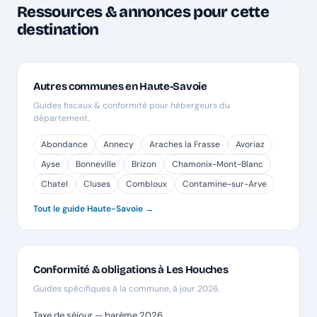
Ressources & annonces pour cette
destination
Autres communes en Haute-Savoie
Guides fiscaux & conformité pour hébergeurs du
département.
Abondance
Annecy
Araches la Frasse
Avoriaz
Ayse
Bonneville
Brizon
Chamonix-Mont-Blanc
Chatel
Cluses
Combloux
Contamine-sur-Arve
Tout le guide Haute-Savoie →
Conformité & obligations à Les Houches
Guides spécifiques à la commune, à jour 2026.
Taxe de séjour — barème 2026