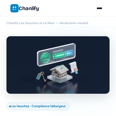
Chanlify
Chanlify
›
Les Houches
›
Loi Le Meur — déclaration meublé
Les Houches · Compliance hébergeur