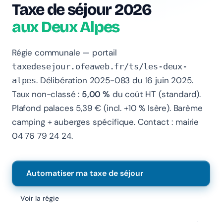
Taxe de séjour 2026
aux Deux Alpes
Régie communale — portail
taxedesejour.ofeaweb.fr/ts/les-deux-
. Délibération 2025-083 du 16 juin 2025.
alpes
Chanlify Assistant
Taux non-classé :
5,00 %
du coût HT (standard).
En ligne · Online
Plafond palaces 5,39 € (incl. +10 % Isère). Barème
Bonjour 👋 Je suis l'assistant Chanlify. Comment puis-
camping + auberges spécifique. Contact : mairie
je vous aider ?
04 76 79 24 24.
Hello! I'm the Chanlify assistant. How can I help?
Automatiser ma taxe de séjour
Voir la régie