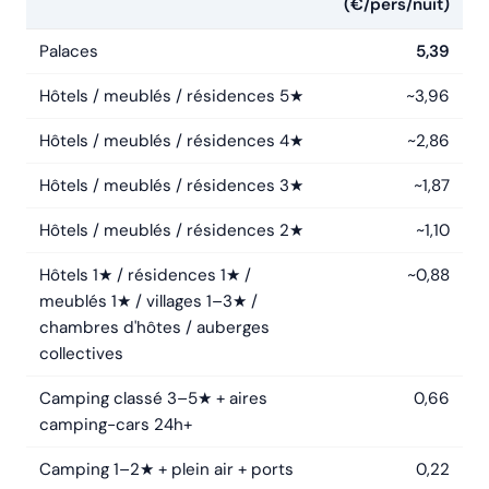
(€/pers/nuit)
Palaces
5,39
Hôtels / meublés / résidences 5★
~3,96
Hôtels / meublés / résidences 4★
~2,86
Hôtels / meublés / résidences 3★
~1,87
Hôtels / meublés / résidences 2★
~1,10
Hôtels 1★ / résidences 1★ /
~0,88
meublés 1★ / villages 1–3★ /
chambres d'hôtes / auberges
collectives
Camping classé 3–5★ + aires
0,66
camping-cars 24h+
Camping 1–2★ + plein air + ports
0,22