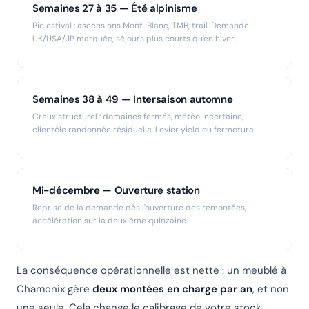
Semaines 27 à 35 — Été alpinisme
Pic estival : ascensions Mont-Blanc, TMB, trail. Demande
UK/USA/JP marquée, séjours plus courts qu'en hiver.
Semaines 38 à 49 — Intersaison automne
Creux structurel : domaines fermés, météo incertaine,
clientèle randonnée résiduelle. Levier yield ou fermeture.
Mi-décembre — Ouverture station
Reprise de la demande dès l'ouverture des remontées,
accélération sur la deuxième quinzaine.
La conséquence opérationnelle est nette : un meublé à
Chamonix gère
deux montées en charge par an
, et non
une seule. Cela change le calibrage de votre stock