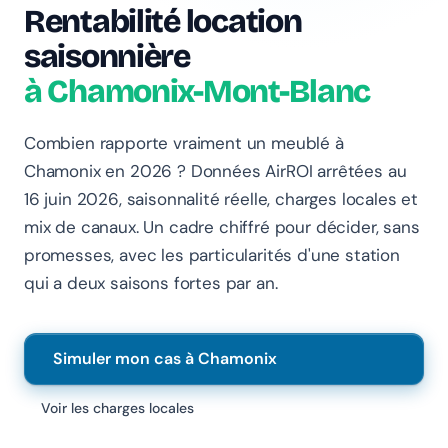
Rentabilité location
saisonnière
à Chamonix-Mont-Blanc
Combien rapporte vraiment un meublé à
Chamonix en 2026 ? Données AirROI arrêtées au
16 juin 2026, saisonnalité réelle, charges locales et
mix de canaux. Un cadre chiffré pour décider, sans
promesses, avec les particularités d'une station
qui a deux saisons fortes par an.
Chanlify Assistant
En ligne · Online
Simuler mon cas à Chamonix
Bonjour 👋 Je suis l'assistant Chanlify. Comment puis-
je vous aider ?
Voir les charges locales
Hello! I'm the Chanlify assistant. How can I help?