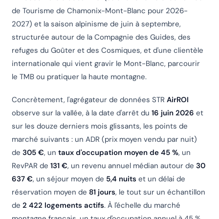
de Tourisme de Chamonix-Mont-Blanc pour 2026-
2027) et la saison alpinisme de juin à septembre,
structurée autour de la Compagnie des Guides, des
refuges du Goûter et des Cosmiques, et d'une clientèle
internationale qui vient gravir le Mont-Blanc, parcourir
le TMB ou pratiquer la haute montagne.
Concrètement, l'agrégateur de données STR
AirROI
observe sur la vallée, à la date d'arrêt du
16 juin 2026
et
sur les douze derniers mois glissants, les points de
marché suivants : un ADR (prix moyen vendu par nuit)
de
305 €
, un
taux d'occupation moyen de 45 %
, un
RevPAR de
131 €
, un revenu annuel médian autour de
30
637 €
, un séjour moyen de
5,4 nuits
et un délai de
réservation moyen de
81 jours
, le tout sur un échantillon
de
2 422 logements actifs
. À l'échelle du marché
montagne français, un taux d'occupation annuel à 45 %