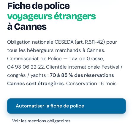
Fiche de police
voyageurs étrangers
à Cannes
Obligation nationale CESEDA (art. R.611-42) pour
tous les hébergeurs marchands à Cannes.
Commissariat de Police — 1 av. de Grasse,
Chanlify Assistant
04 93 06 22 22. Clientèle internationale Festival /
En ligne · Online
congrès / yachts :
70 à 85 % des réservations
Cannes sont étrangères
. Conservation : 6 mois.
Bonjour 👋 Je suis l'assistant Chanlify. Comment puis-
je vous aider ?
Hello! I'm the Chanlify assistant. How can I help?
Automatiser la fiche de police
Voir les mentions obligatoires