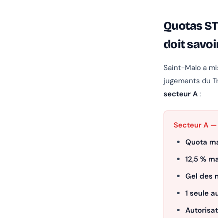
Quotas ST
doit savoi
Saint-Malo a mi
jugements du Tr
secteur A
:
Secteur A — 
Quota ma
12,5 % 
Gel des n
1 seule a
Autorisat