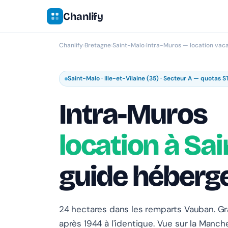
Chanlify
Chanlify
›
Bretagne
›
Saint-Malo
›
Intra-Muros — location vac
Saint-Malo · Ille-et-Vilaine (35) · Secteur A — quotas S
Intra-Muros
location à Sa
guide héberg
24 hectares dans les remparts Vauban. Gr
après 1944 à l'identique. Vue sur la Manch