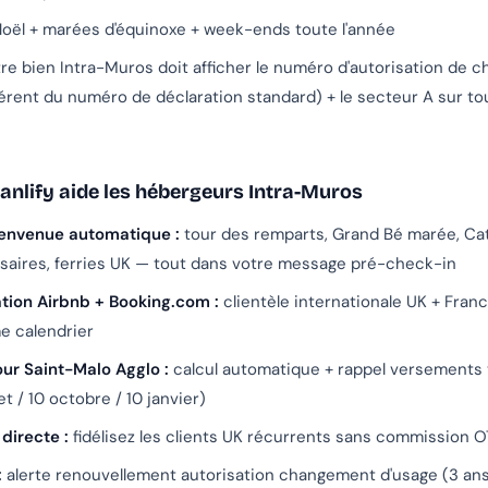
oël + marées d'équinoxe + week-ends toute l'année
re bien Intra-Muros doit afficher le numéro d'autorisation de
férent du numéro de déclaration standard) + le secteur A sur to
lify aide les hébergeurs Intra-Muros
envenue automatique :
tour des remparts, Grand Bé marée, Cat
rsaires, ferries UK — tout dans votre message pré-check-in
tion Airbnb + Booking.com :
clientèle internationale UK + Fran
e calendrier
our Saint-Malo Agglo :
calcul automatique + rappel versements t
llet / 10 octobre / 10 janvier)
directe :
fidélisez les clients UK récurrents sans commission 
:
alerte renouvellement autorisation changement d'usage (3 an