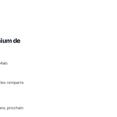
mium de
-Malo
les remparts
ans, prochain