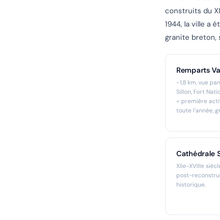
construits du XI
1944, la ville a 
granite breton, 
Remparts V
~1,8 km, vue pa
Sillon, Fort Nat
= première act
toute l'année, gr
Cathédrale 
XIIe-XVIIIe siè
post-reconstruc
historique.