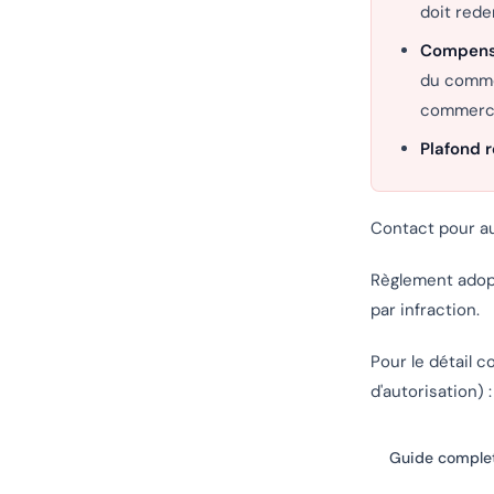
doit red
Compensa
du comme
commerci
Plafond r
Contact pour au
Règlement adopt
par infraction.
Pour le détail 
d'autorisation) :
Guide complet