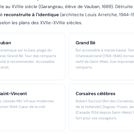
Ie au XVIIIe siècle (Garangeau, élève de Vauban, 1689). Détruite
été
reconstruite à l'identique
(architecte Louis Arretche, 1944-
selon les plans des XVIIe-XVIIIe siècles.
auban
Grand Bé
noramique sur la baie, plage du
Îlot accessible à marée basse. T
ional, Grand Bé. Tour des remparts
Chateaubriand (1768-1848), écriv
ivité à recommander. Accessible
natif de Saint-Malo. Vue imprenab
atuit.
remparts.
Saint-Vincent
Corsaires célèbres
cle, classée MH. Vitraux modernes
Robert Surcouf (Roi des Corsaires,
tion 1944. Cœur de la cité
de la Hollande), Duguay-Trouin, J
(Canada 1534 depuis Saint-Malo). U
fort pour vos voyageurs.