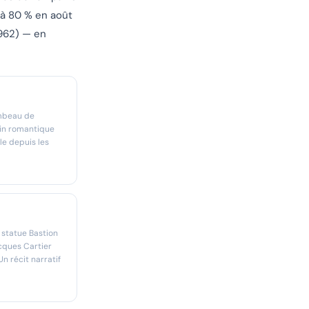
 à 80 % en août
1962) — en
ombeau de
ain romantique
le depuis les
 statue Bastion
acques Cartier
n récit narratif