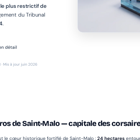
e plus restrictif de
gement du Tribunal
4
.
en détail
 · Mis à jour juin 2026
ros de Saint-Malo — capitale des corsair
t le cœur historique fortifié de Saint-Malo :
24 hectares
entour