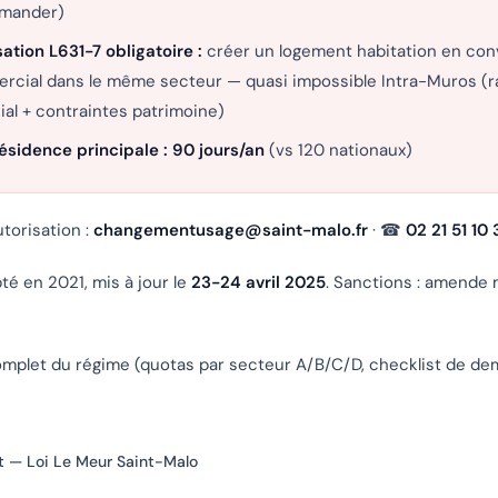
emander)
tion L631-7 obligatoire :
créer un logement habitation en con
rcial dans le même secteur — quasi impossible Intra-Muros (r
al + contraintes patrimoine)
ésidence principale : 90 jours/an
(vs 120 nationaux)
torisation :
changementusage@saint-malo.fr
· ☎
02 21 51 10 
é en 2021, mis à jour le
23-24 avril 2025
. Sanctions : amende
complet du régime (quotas par secteur A/B/C/D, checklist de d
 — Loi Le Meur Saint-Malo