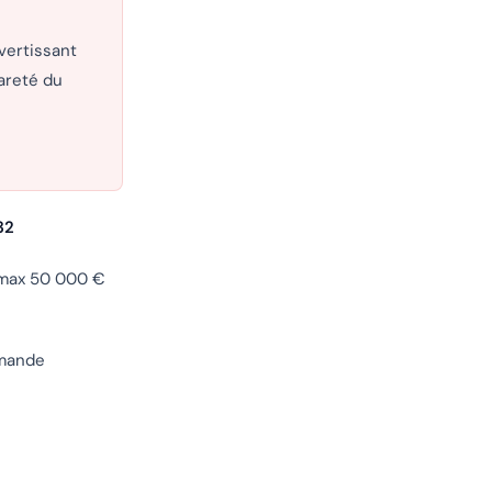
vertissant
areté du
32
 max 50 000 €
emande