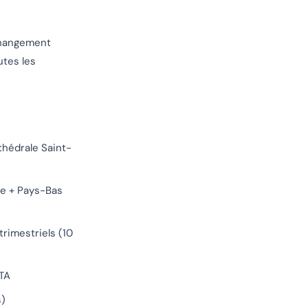
 changement
utes les
hédrale Saint-
ce + Pays-Bas
rimestriels (10
OTA
s)