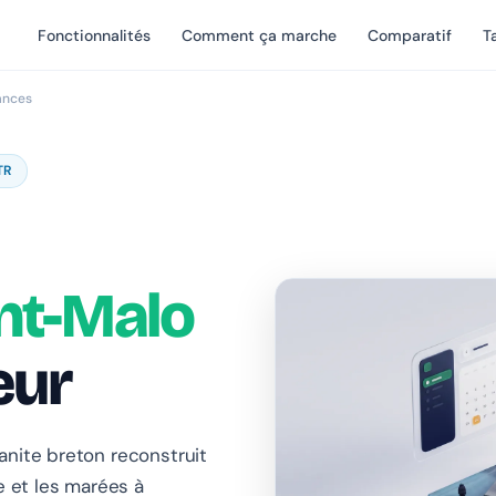
Fonctionnalités
Comment ça marche
Comparatif
Ta
ances
TR
int-Malo
eur
anite breton reconstruit
e et les marées à