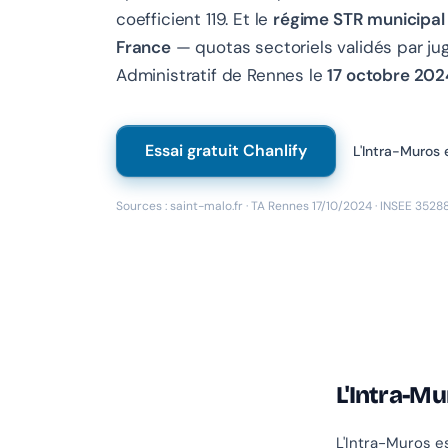
coefficient 119. Et le
régime STR municipal l
France
— quotas sectoriels validés par ju
Administratif de Rennes le
17 octobre 202
Essai gratuit Chanlify
L'Intra-Muros 
Sources : saint-malo.fr · TA Rennes 17/10/2024 · INSEE 35288
L'Intra-Mu
L'Intra-Muros es