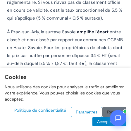
réglementaire. Si vous n'avez pas de classement officiel
en cours de validité, c'est le taux proportionnel de 5,5 %
qui s'applique (5 % communal + 0,5 % surtaxe).
À Praz-sur-Arly, la surtaxe Savoie
amplifie l'écart
entre
classé et non classé par rapport aux communes CCPMB
en Haute-Savoie. Pour les propriétaires de chalets dont
le prix par nuitée par personne dépasse 34 € HT (seuil
au-delà duquel 5,5 % > 1,87 €, tarif 3★), le classement
officiel représente une économie accrue pour vos
Cookies
voyageurs.
Nous utilisons des cookies pour analyser le trafic et améliorer
Le classement officiel est valable
5 ans
. Le
votre expérience. Vous pouvez choisir les cookies que vous
acceptez.
renouvellement doit être anticipé : une demande peut
prendre 2 à 4 mois entre la visite de l'organisme agréé
Politique de confidentialité
Paramètres
Refuser
et la publication au Journal officiel. Si votre classement
Accepter tout
expire en cours d'année, vous basculez