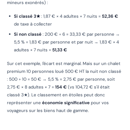
mineurs exonérés) :
Si classé 3★
: 1,87 € × 4 adultes × 7 nuits =
52,36 €
de taxe à collecter
Si non classé
: 200 € ÷ 6 = 33,33 € par personne →
5,5 % = 1,83 € par personne et par nuit → 1,83 € × 4
adultes × 7 nuits =
51,33 €
Sur cet exemple, l'écart est marginal. Mais sur un chalet
premium 10 personnes loué 500 € HT la nuit non classé
: 500 ÷ 10 = 50 € → 5,5 % = 2,75 € par personne, soit
2,75 € × 8 adultes × 7 =
154 €
(vs 104,72 € s'il était
classé 3★). Le classement en étoiles peut donc
représenter une
économie significative
pour vos
voyageurs sur les biens haut de gamme.