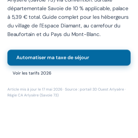
départementale Savoie de 10 % applicable, palace
à 5,39 € total. Guide complet pour les hébergeurs
du village de l'Espace Diamant, au carrefour du
Beaufortain et du Pays du Mont-Blanc.
Automatiser ma taxe de séjour
Voir les tarifs 2026
Article mis à jour le 17 mai 2026 · Source : portail 3D Ouest Arlysère ·
Chanlify Assistant
Régie CA Arlysère (Savoie 73)
En ligne · Online
Bonjour 👋 Je suis l'assistant Chanlify. Comment puis-
je vous aider ?
Hello! I'm the Chanlify assistant. How can I help?