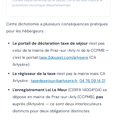
Conseil départemental de la Savoie. Cette surtaxe finance la
promotion touristique départementale.
Cette dichotomie a plusieurs conséquences pratiques
pour les hébergeurs :
Le portail de déclaration taxe de séjour
n'est pas
celui de la mairie de Praz-sur-Arly ni de la CCPMB —
c'est le portail
taxe.3douest.com/arlysere
(CA
Arlysère)
Le régisseur de la taxe
n'est pas la mairie mais CA
Arlysère :
taxedesejour@arlysere.fr
,
04 76 09 14 21
L'enregistrement Loi Le Meur
(CERFA 14004*04) se
dépose en mairie de Praz-sur-Arly (CCPMB),
pas
auprès d'Arlysère — ce sont deux interlocuteurs
distincts pour deux obligations distinctes