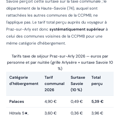
Savoie perçoit cette surtaxe sur la taxe communale ; le
département de la Haute-Savoie (74), auquel sont
rattachées les autres communes de la CCPMB, ne
l'applique pas. Le tarif total perçu auprès du voyageur à
Praz-sur-Arly est donc
systématiquement supérieur
à
celui des communes voisines de la CCPMB pour une
même catégorie d'hébergement.
Tarifs taxe de séjour Praz-sur-Arly 2026 — euros par
personne et par nuitée (grille Arlysère + surtaxe Savoie 10
%)
Catégorie
Tarif
Surtaxe
Total
d'hébergement
communal
Savoie
perçu
2026
(10 %)
Palaces
4,90 €
0,49 €
5,39 €
Hôtels 5★,
3,60 €
0,36 €
3,96 €