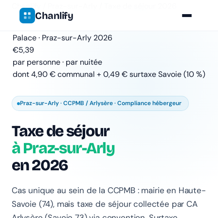
Chanlify
/
Praz-sur-Arly
/
Taxe de séjour 2026
Chanlify
Palace · Praz-sur-Arly 2026
€
5,39
par personne · par nuitée
dont 4,90 € communal + 0,49 € surtaxe Savoie (10 %)
Praz-sur-Arly · CCPMB / Arlysère · Compliance hébergeur
Taxe de séjour
à Praz-sur-Arly
en 2026
Cas unique au sein de la CCPMB : mairie en Haute-
Savoie (74), mais taxe de séjour collectée par CA
Arlysère (Savoie 73) via convention. Surtaxe