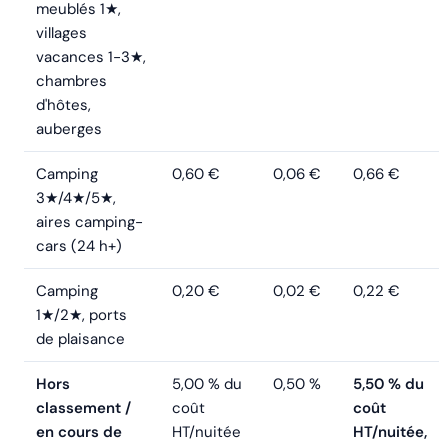
meublés 1★,
villages
vacances 1-3★,
chambres
d'hôtes,
auberges
Camping
0,60 €
0,06 €
0,66 €
3★/4★/5★,
aires camping-
cars (24 h+)
Camping
0,20 €
0,02 €
0,22 €
1★/2★, ports
de plaisance
Hors
5,00 % du
0,50 %
5,50 % du
classement /
coût
coût
en cours de
HT/nuitée
HT/nuitée,