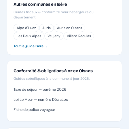
Autres communes en Isère
Guides fiscaux & conformité pour hébergeurs du
département.
Alpe d'Huez
Auris
Auris en Oisans
Les Deux Alpes
Vaujany
Villard Reculas
Tout le guide Isère →
Conformité & obligations à oz en Oisans
Guides spécifiques à la commune, à jour 2026.
Taxe de séjour — barème 2026
Loi Le Meur — numéro DéclaLoc
Fiche de police voyageur