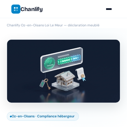
Chanlify
Chanlify
›
Oz-en-Oisans
›
Loi Le Meur — déclaration meublé
Oz-en-Oisans · Compliance hébergeur