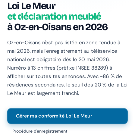
Loi Le Meur
et déclaration meublé
à Oz-en-Oisans en 2026
Chanlify Assistant
En ligne · Online
Oz-en-Oisans n'est pas listée en zone tendue à
mai 2026, mais l'enregistrement au téléservice
Bonjour 👋 Je suis l'assistant Chanlify. Comment puis-
national est obligatoire dès le 20 mai 2026.
je vous aider ?
Numéro à 13 chiffres (préfixe INSEE 38289) à
Hello! I'm the Chanlify assistant. How can I help?
afficher sur toutes tes annonces. Avec ~86 % de
résidences secondaires, le seuil des 20 % de la Loi
Le Meur est largement franchi.
Gérer ma conformité Loi Le Meur
Procédure d'enregistrement