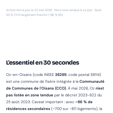
Article mis à jour le 22 mai 2026 · Hors zone tendue à ce jour · Seuil
20 % CCH largement franchi (~86 % RS)
L'essentiel en 30 secondes
Oz-en-Oisans (code INSEE
38289
, code postal 38114)
est une commune de l'Isère intégrée à la
Communauté
de Communes de l'Oisans (CCO)
. À mai 2026, Oz
n'est
pas listée en zone tendue
par le décret 2023-822 du
25 août 2023. Caveat important : avec
~86 % de
résidences secondaires
(~700 sur ~811 logements), la