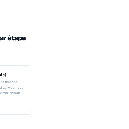
ar étape
ble)
n résidence
i Le Meur, pas
e par défaut.