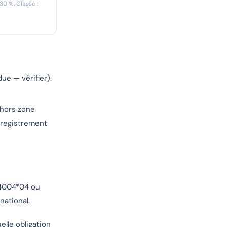
 30 %. Classé :
ue — vérifier).
 hors zone
nregistrement
14004*04 ou
national.
elle obligation