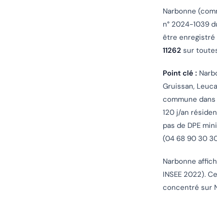
Narbonne (com
n° 2024-1039 d
être enregistré
11262
sur toute
Point clé :
Narb
Gruissan, Leuca
commune dans le
120 j/an réside
pas de DPE min
(04 68 90 30 30
Narbonne affic
INSEE 2022). Ce
concentré sur N