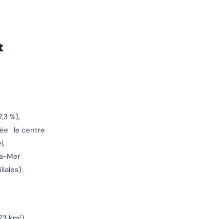
t
7,3 %),
e : le centre
l,
la-Mer
iales).
73 km²),