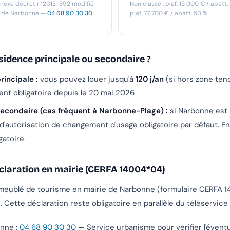
annexe décret n°2013-392 modifié
Non classé : plaf. 15 000 € / abatt.
e de Narbonne —
04 68 90 30 30
.
plaf. 77 700 € / abatt. 50 %.
sidence principale ou secondaire ?
rincipale :
vous pouvez louer jusqu'à
120 j/an
(si hors zone tend
nt obligatoire depuis le 20 mai 2026.
econdaire (cas fréquent à Narbonne-Plage) :
si Narbonne est
d'autorisation de changement d'usage obligatoire par défaut. E
gatoire.
claration en mairie (CERFA 14004*04)
 meublé de tourisme en mairie de Narbonne (formulaire CERFA 
. Cette déclaration reste obligatoire en parallèle du téléservice 
onne :
04 68 90 30 30
— Service urbanisme pour vérifier l'éventu