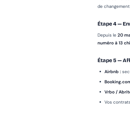
de changement 
Étape 4 — Enr
Depuis le
20 ma
numéro à 13 ch
Étape 5 — Af
Airbnb :
sect
Booking.com
Vrbo / Abrite
Vos contrats