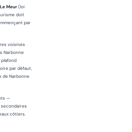
 Le Meur
(loi
ourisme doit
 commençant par
res voisines
as Narbonne
 plafond
oire par défaut,
rie de Narbonne
nts —
s secondaires
aux côtiers.