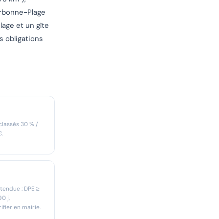
arbonne-Plage
lage et un gîte
 obligations
classés 30 % /
€.
 tendue : DPE ≥
0 j,
fier en mairie.