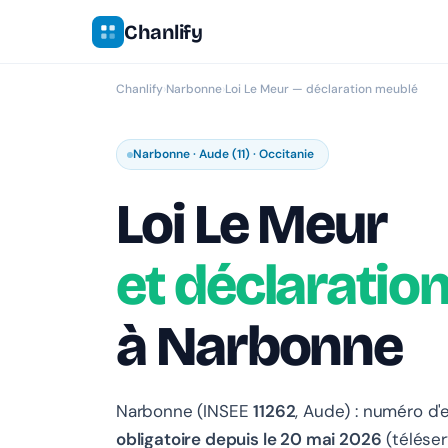
Chanlify
Chanlify
›
Narbonne
›
Loi Le Meur — déclaration meublé
Narbonne · Aude (11) · Occitanie
Loi Le Meur
et déclaratio
à Narbonne
Narbonne (INSEE
11262
, Aude) : numéro d
obligatoire depuis le 20 mai 2026
(téléser