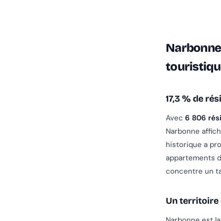
Narbonne e
touristiq
17,3 % de ré
Avec
6 806 rés
Narbonne affich
historique a pr
appartements de
concentre un ta
Un territoire
Narbonne est l