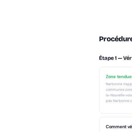
Procédure
Étape 1 — Vér
Zone tendu
Narbonne n'appa
communes zone 
la-Nouvelle voi
pas Narbonne 
Comment vér