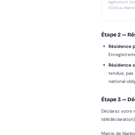
legifrance.fr (
2024) ou Mairi
Étape 2 — Ré
Résidence p
Enregistreme
Résidence s
tendue, pas 
national obli
Étape 3 — Dé
Déclarez votre
télédéclaration)
Mairie de Narb