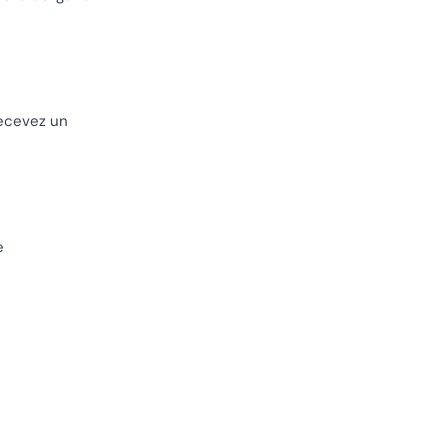
recevez un
e