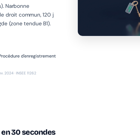
). Narbonne
de droit commun, 120 j
de (zone tendue B1).
Procédure d'enregistrement
ov. 2024 · INSEE 11262
l en 30 secondes