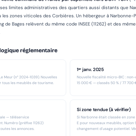
ses limites administratives des quartiers aussi distants que N
 ou les zones viticoles des Corbières. Un hébergeur à Narbonne-P
ang de Bages relèvent du même code INSEE (11262) et des mêmes
.
logique réglementaire
1ᵉʳ janv. 2025
 Le Meur (n° 2024-1039). Nouvelles
Nouvelle fiscalité micro-BIC : non-
r tous les meublés de tourisme.
15 000 € — classés 50 % / 77 700 
Si zone tendue (à vérifier)
ale — téléservice
Si Narbonne était classée en zone
t. Numéro (préfixe 11262)
E pour nouveaux meublés, option 9
 toutes les annonces.
changement d'usage potentiel. Véri