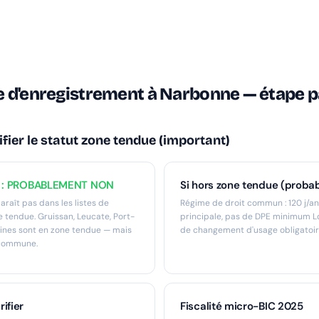
 d'enregistrement à Narbonne — étape p
ifier le statut zone tendue (important)
e : PROBABLEMENT NON
Si hors zone tendue (proba
raît pas dans les listes de
Régime de droit commun : 120 j/a
tendue. Gruissan, Leucate, Port-
principale, pas de DPE minimum Lo
sines sont en zone tendue — mais
de changement d'usage obligatoir
commune.
ifier
Fiscalité micro-BIC 2025