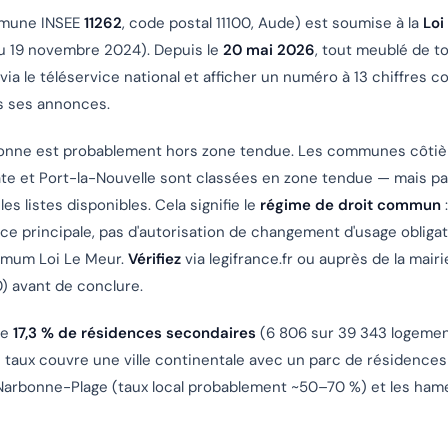
mune INSEE
11262
, code postal 11100, Aude) est soumise à la
Loi
u 19 novembre 2024). Depuis le
20 mai 2026
, tout meublé de t
 via le téléservice national et afficher un numéro à 13 chiffres
s ses annonces.
onne est
probablement hors zone tendue
. Les communes côtiè
te et Port-la-Nouvelle sont classées en zone tendue — mais p
s listes disponibles. Cela signifie le
régime de droit commun
:
nce principale, pas d'autorisation de changement d'usage obligat
imum Loi Le Meur.
Vérifiez
via legifrance.fr ou auprès de la mai
) avant de conclure.
he
17,3 % de résidences secondaires
(6 806 sur 39 343 logeme
 taux couvre une ville continentale avec un parc de résidence
arbonne-Plage (taux local probablement ~50–70 %) et les hame