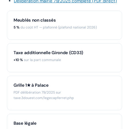
Délibération mairie 79/2025 complète (PDF direct)
Meublés non classés
5 %
du coût HT — plafonné (plafond national 2026)
Taxe additionnelle Gironde (CD33)
+10 %
sur la part communale
Grille 1★ à Palace
PDF délibération 79/2025 sur
taxe.3douest.com/legecapferret.php
Base légale