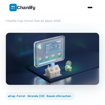
Chanlify
Chanlify
›
Cap-Ferret
›
Taxe de séjour 2026
Cap-Ferret · Gironde (33) · Bassin d'Arcachon