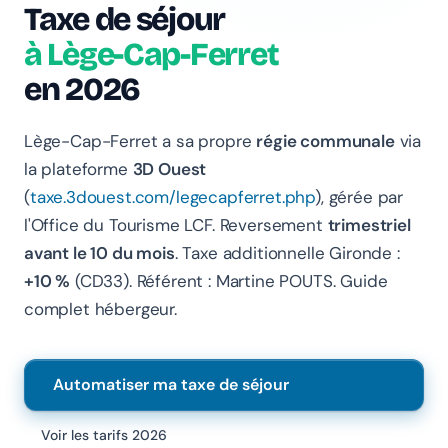
Taxe de séjour
à Lège-Cap-Ferret
en 2026
Lège-Cap-Ferret a sa propre
régie communale
via
la plateforme
3D Ouest
(
taxe.3douest.com/legecapferret.php
), gérée par
Chanlify Assistant
l'Office du Tourisme LCF. Reversement
trimestriel
En ligne · Online
avant le 10 du mois
. Taxe additionnelle Gironde :
+10 %
(CD33). Référent : Martine POUTS. Guide
Bonjour 👋 Je suis l'assistant Chanlify. Comment puis-
complet hébergeur.
je vous aider ?
Hello! I'm the Chanlify assistant. How can I help?
Automatiser ma taxe de séjour
Voir les tarifs 2026