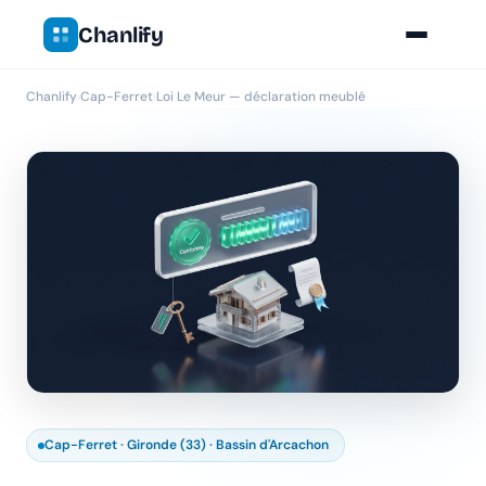
Chanlify
Chanlify
›
Cap-Ferret
›
Loi Le Meur — déclaration meublé
Cap-Ferret · Gironde (33) · Bassin d'Arcachon