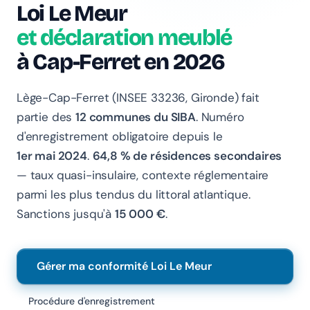
Loi Le Meur
et déclaration meublé
à Cap-Ferret en 2026
Lège-Cap-Ferret (INSEE 33236, Gironde) fait
Chanlify Assistant
partie des
12 communes du SIBA
. Numéro
En ligne · Online
d'enregistrement obligatoire depuis le
1er mai 2024
.
64,8 % de résidences secondaires
Bonjour 👋 Je suis l'assistant Chanlify. Comment puis-
— taux quasi-insulaire, contexte réglementaire
je vous aider ?
parmi les plus tendus du littoral atlantique.
Hello! I'm the Chanlify assistant. How can I help?
Sanctions jusqu'à
15 000 €
.
Gérer ma conformité Loi Le Meur
Procédure d'enregistrement