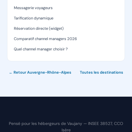
Messagerie voyageurs
Tarification dynamique
Réservation directe (widget)
Comparatif channel managers 2026
Quel channel manager choisir ?
← Retour Auvergne-Rhône-Alpes
·
Toutes les destinations
Pensé pour les hébergeurs de Vaujany — INSEE 38527, CCO
Isère