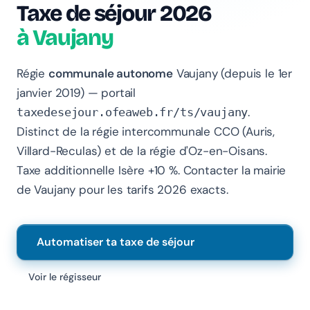
Taxe de séjour 2026
à Vaujany
Chanlify Assistant
En ligne · Online
Régie
communale autonome
Vaujany (depuis le 1er
janvier 2019) — portail
Bonjour 👋 Je suis l'assistant Chanlify. Comment puis-
je vous aider ?
.
taxedesejour.ofeaweb.fr/ts/vaujany
Distinct de la régie intercommunale CCO (Auris,
Hello! I'm the Chanlify assistant. How can I help?
Villard-Reculas) et de la régie d'Oz-en-Oisans.
Taxe additionnelle Isère +10 %. Contacter la mairie
de Vaujany pour les tarifs 2026 exacts.
Automatiser ta taxe de séjour
Voir le régisseur