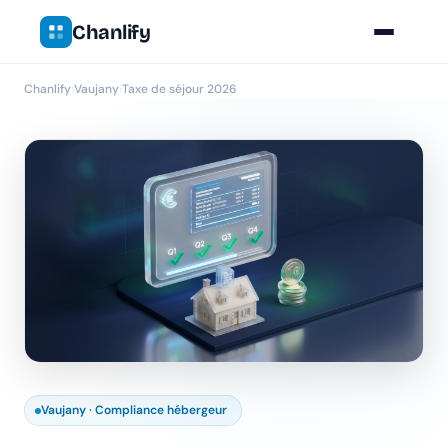
Chanlify
Chanlify
›
Vaujany
›
Taxe de séjour 2026
Vaujany · Compliance hébergeur