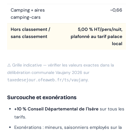
Camping + aires
~0,66
camping-cars
Hors classement /
5,00 % HT/pers/nuit,
sans classement
plafonné au tarif palace
local
⚠️ Grille indicative — vérifier les valeurs exactes dans la
délibération communale Vaujany 2026 sur
.
taxedesejour.ofeaweb.fr/ts/vaujany
Surcouche et exonérations
+10 % Conseil Départemental de l'Isère
sur tous les
tarifs.
Exonérations : mineurs, saisonniers employés sur la