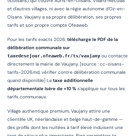
ts/oisans) qui couvre Auris-en-Oisans, Villard-Reculas
et d'autres villages, ni avec la régie autonome d'Oz-en-
Oisans. Vaujany a sa propre délibération, ses propres
tarifs et son propre compte Ofeaweb.
Pour les tarifs exacts 2026,
télécharge le PDF de la
délibération communale sur
ou contacte
taxedesejour.ofeaweb.fr/ts/vaujany
directement la mairie de Vaujany. [source : cc-oisans-
tarifs-2026.md, vérifier contre délibération communale
quand disponible] La
taxe additionnelle
départementale Isère de +10 %
s'applique sur tous les
tarifs communaux.
Village authentique premium, Vaujany attire une
clientèle UK, néerlandaise et belge haut-de-gamme —
des profils dont les nuitées à tarif élevé induisent une
taxe de séjour plus impactante. Bien paramétrer ta