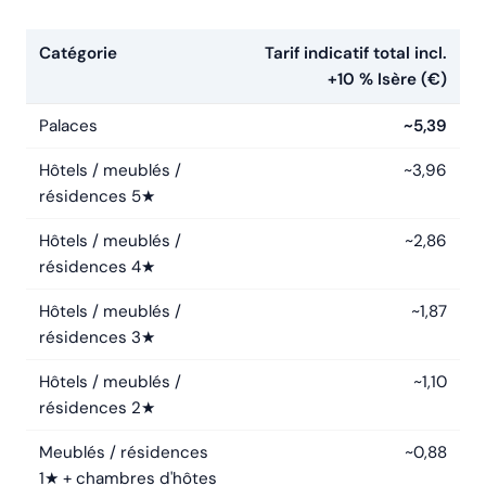
Catégorie
Tarif indicatif total incl.
+10 % Isère (€)
Palaces
~5,39
Hôtels / meublés /
~3,96
résidences 5★
Hôtels / meublés /
~2,86
résidences 4★
Hôtels / meublés /
~1,87
résidences 3★
Hôtels / meublés /
~1,10
résidences 2★
Meublés / résidences
~0,88
1★ + chambres d'hôtes