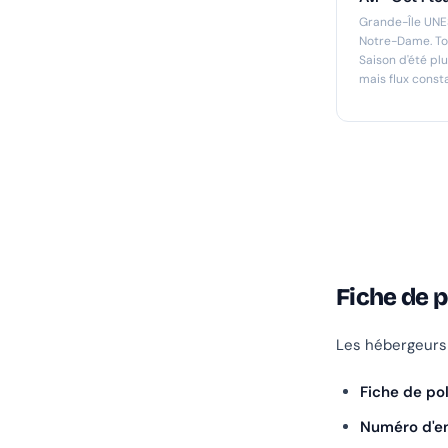
Grande-Île UNE
Notre-Dame. To
Saison d'été pl
mais flux const
Fiche de p
Les hébergeurs 
Fiche de pol
Numéro d'en