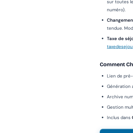
sur toutes l
numéro).
Changement
tendue. Modi
Taxe de séj
taxedesejou
Comment Chan
Lien de pré-
Génération 
Archive num
Gestion mult
Inclus dans