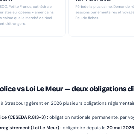
SCO, Petite France, cathédrale
Période la plus calme. Demande ré
uristes européens + américains.
sessions parlementaires et voyageu
us calme que le Marché de Noël
Peu de fiches.
ant d'étrangers.
olice vs Loi Le Meur — deux obligations d
à Strasbourg gèrent en 2026 plusieurs obligations réglementair
ice (CESEDA R.813-3) :
obligation nationale permanente, par vo
registrement (Loi Le Meur) :
obligatoire depuis le
20 mai 202