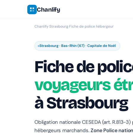
Chanlify
Chanlify
›
Strasbourg
›
Fiche de police hébergeur
Strasbourg · Bas-Rhin (67) · Capitale de Noël
Fiche de polic
voyageurs ét
à Strasbourg
Obligation nationale CESEDA (art. R.813-3)
hébergeurs marchands.
Zone Police natio