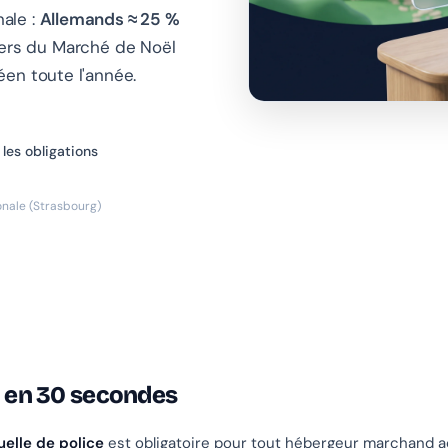
nale :
Allemands ≈ 25 %
gers du Marché de Noël
en toute l'année.
 les obligations
ionale (Strasbourg)
l en 30 secondes
uelle de police
est obligatoire pour tout hébergeur marchand a