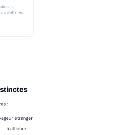
siduelle
rs d'affaires.
istinctes
es :
yageur étranger
6
— à afficher