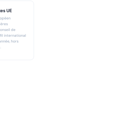
tes UE
ropéen
ières
onseil de
il international
'année, hors
.