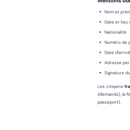
Mentions obl
Nom et prén
Date et lieu
Nationalité
Numéro de p
Date d'arriv
Adresse per
Signature d
Les citoyens
fr
Allemands), la f
passeport).