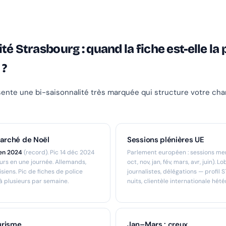
té Strasbourg : quand la fiche est-elle la 
 ?
ente une bi-saisonnalité très marquée qui structure votre cha
arché de Noël
Sessions plénières UE
 en 2024
(record). Pic 14 déc 2024
Parlement européen : sessions men
eurs en une journée. Allemands,
oct, nov, jan, fév, mars, avr, juin). L
siens. Pic de fiches de police
journalistes, délégations — profil
à plusieurs par semaine.
nuits, clientèle internationale hét
urisme
Jan–Mars : creux