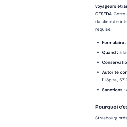
voyageurs étra
CESEDA
. Cette
de clientèle int
requise.
Formulaire :
Quand :
à l'
Conservatio
Autorité co
l'Hôpital, 6
Sanctions :
4
Pourquoi c'e
Strasbourg prés