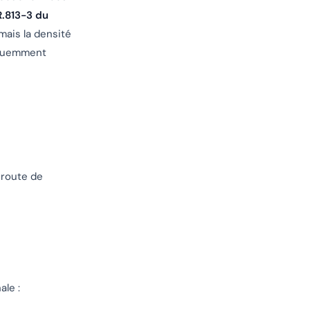
R.813-3 du
mais la densité
réquemment
 route de
ale :