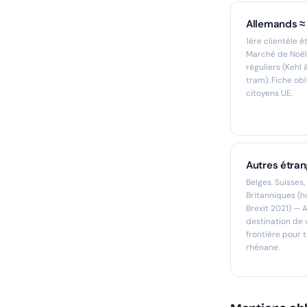
Allemands ≈
1ère clientèle 
Marché de Noël.
réguliers (Kehl 
tram). Fiche ob
citoyens UE.
Autres étran
Belges, Suisses,
Britanniques (h
Brexit 2021) — 
destination de
frontière pour 
rhénane.