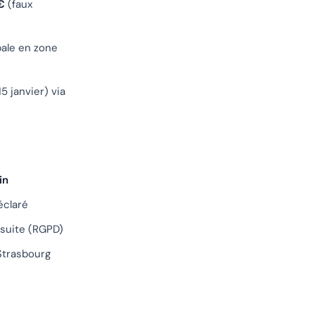
€
(faux
pale en zone
15 janvier) via
in
éclaré
suite (RGPD)
Strasbourg