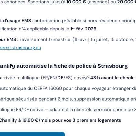
es annonces. Sanctions jusqu'à
10 000 €
(absence) ou
20 000 
 d'usage EMS :
autorisation préalable si hors résidence princi
fication n°4 applicable depuis le
1ᵉʳ fév. 2026
.
our EMS :
reversement trimestriel (15 avril, 15 juillet, 15 octobre, 
rems.strasbourg.eu
lify automatise la fiche de police à Strasbourg
arrivée multilingue (FR/EN/
DE
/ES) envoyé
48 h avant le check-
automatique du CERFA 16060 pour chaque voyageur étranger d
érique sécurisée pendant 6 mois, suppression automatique en
ilingue FR/DE native — adapté à la clientèle germanophone de 
Chanlify à 19,90 €/mois pour vos 3 premiers logements