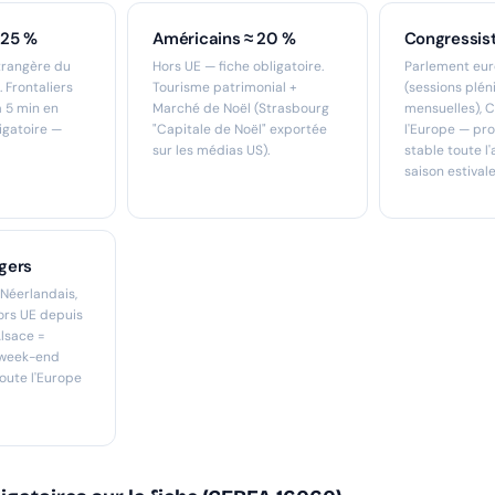
 25 %
Américains ≈ 20 %
Congressis
étrangère du
Hors UE — fiche obligatoire.
Parlement eu
 Frontaliers
Tourisme patrimonial +
(sessions plén
à 5 min en
Marché de Noël (Strasbourg
mensuelles), C
ligatoire —
"Capitale de Noël" exportée
l'Europe — prof
sur les médias US).
stable toute l
saison estivale
gers
 Néerlandais,
ors UE depuis
Alsace =
 week-end
toute l'Europe