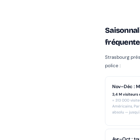
Saisonnali
fréquente
Strasbourg prés
police :
Nov–Déc : M
3,4 M visiteurs
= 313 000 visit
Américains, Pari
absolu — jusqu'
Avr–Oct : to