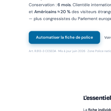
Conservation :
6 mois
. Clientèle internatio
et
Américains ≈ 20 %
des visiteurs étran
— plus congressistes du Parlement europé
Automatiser la fiche de police
Voir
Art. R.813-3 CESEDA · Mis à jour juin 2026 · Zone Police nat
L'essentie
La
fiche individ