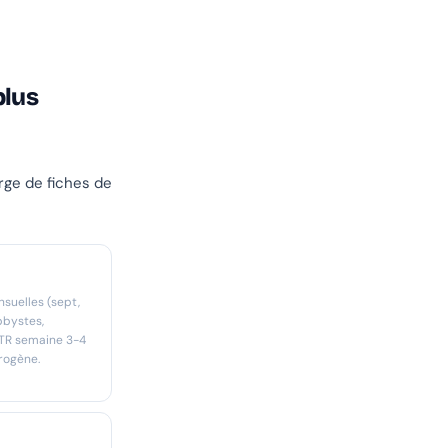
plus
rge de fiches de
suelles (sept,
obbystes,
 STR semaine 3-4
érogène.