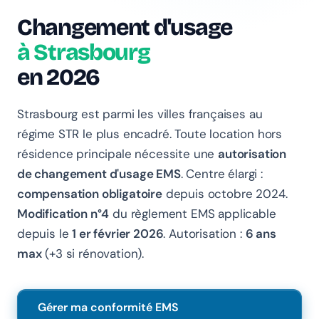
Changement d'usage
à Strasbourg
Chanlify Assistant
en 2026
En ligne · Online
Bonjour 👋 Je suis l'assistant Chanlify. Comment puis-
Strasbourg est parmi les villes françaises au
je vous aider ?
régime STR le plus encadré. Toute location hors
Hello! I'm the Chanlify assistant. How can I help?
résidence principale nécessite une
autorisation
de changement d'usage EMS
. Centre élargi :
compensation obligatoire
depuis octobre 2024.
Modification n°4
du règlement EMS applicable
depuis le
1 er février 2026
. Autorisation :
6 ans
max
(+3 si rénovation).
Gérer ma conformité EMS