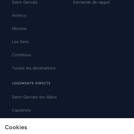
Saint-Gervais
Demande de rappel
Annecy
Morzine
Les Gets
Combloux
Toutes les destinations
LOGEMENTS DIRECTS
Saint-Gervais-les-Bains
Cauterets
Montpellier
Cookies