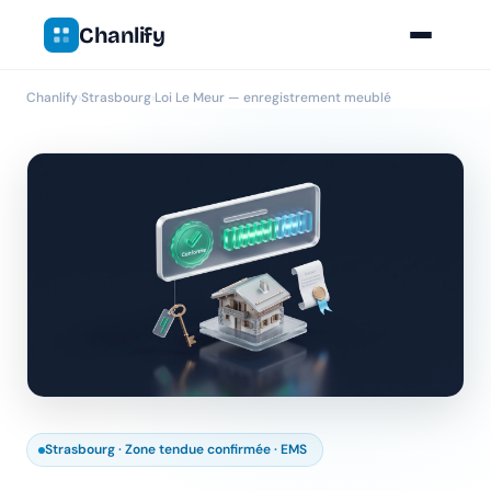
Chanlify
Chanlify
›
Strasbourg
›
Loi Le Meur — enregistrement meublé
Strasbourg · Zone tendue confirmée · EMS