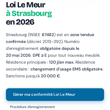
Loi Le Meur
à Strasbourg
en 2026
Chanlify Assistant
En ligne · Online
Strasbourg (INSEE
67482
) est en
zone tendue
confirmée
(décret 2013-392). Numéro
Bonjour 👋 Je suis l'assistant Chanlify. Comment puis-
je vous aider ?
d'enregistrement
obligatoire depuis le
20 mai 2026
.
DPE ≥ E
pour tout nouveau meublé.
Hello! I'm the Chanlify assistant. How can I help?
Résidence principale :
120 j/an max
. Résidence
secondaire :
changement d'usage EMS obligatoire
.
Sanctions jusqu'à
20 000 €
.
Gérer ma conformité Loi Le Meur
Procédure d'enregistrement