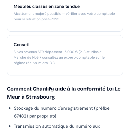
Meublés classés en zone tendue
Abattement majoré possible — vérifier avec votre comptable
pour la situation post-2025
Conseil
Si vos revenus STR dépassent 15 000 € (2-3 studios au
Marché de Noël), consultez un expert-comptable sur le
régime réel vs. micro-BIC
Comment Chanlify aide à la conformité Loi Le
Meur à Strasbourg
Stockage du numéro d'enregistrement (préfixe
67482) par propriété
Transmission automatique du numéro aux