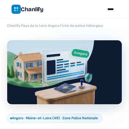
Chanlify
Chanlify
›
Pays de la Loire
›
Angers
›
Fiche de police hébergeur
Angers · Maine-et-Loire (49) · Zone Police Nationale