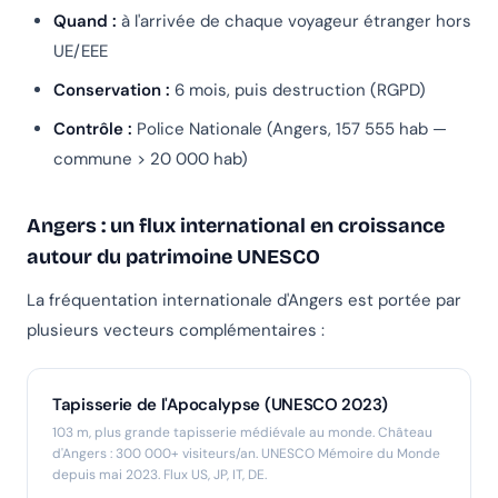
Quand :
à l'arrivée de chaque voyageur étranger hors
UE/EEE
Conservation :
6 mois, puis destruction (RGPD)
Contrôle :
Police Nationale (Angers, 157 555 hab —
commune > 20 000 hab)
Angers : un flux international en croissance
autour du patrimoine UNESCO
La fréquentation internationale d'Angers est portée par
plusieurs vecteurs complémentaires :
Tapisserie de l'Apocalypse (UNESCO 2023)
103 m, plus grande tapisserie médiévale au monde. Château
d'Angers : 300 000+ visiteurs/an. UNESCO Mémoire du Monde
depuis mai 2023. Flux US, JP, IT, DE.