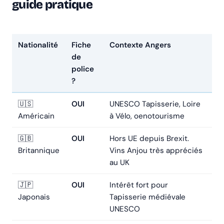
guide pratique
Nationalité
Fiche
Contexte Angers
de
police
?
🇺🇸
OUI
UNESCO Tapisserie, Loire
Américain
à Vélo, oenotourisme
🇬🇧
OUI
Hors UE depuis Brexit.
Britannique
Vins Anjou très appréciés
au UK
🇯🇵
OUI
Intérêt fort pour
Japonais
Tapisserie médiévale
UNESCO