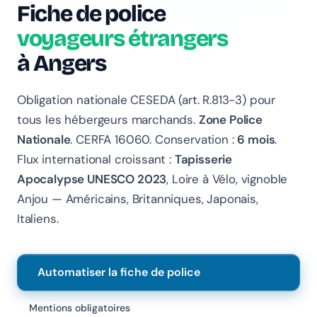
Fiche de police
voyageurs étrangers
Chanlify Assistant
à Angers
En ligne · Online
Obligation nationale CESEDA (art. R.813-3) pour
Bonjour 👋 Je suis l'assistant Chanlify. Comment puis-
je vous aider ?
tous les hébergeurs marchands.
Zone Police
Nationale
. CERFA 16060. Conservation :
6 mois
.
Hello! I'm the Chanlify assistant. How can I help?
Flux international croissant :
Tapisserie
Apocalypse UNESCO 2023
, Loire à Vélo, vignoble
Anjou — Américains, Britanniques, Japonais,
Italiens.
Automatiser la fiche de police
Mentions obligatoires