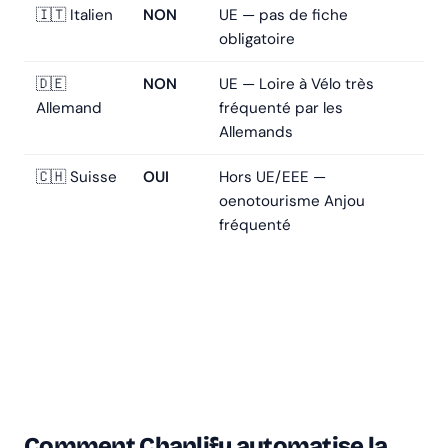
🇮🇹 Italien
NON
UE — pas de fiche
obligatoire
🇩🇪
NON
UE — Loire à Vélo très
Allemand
fréquenté par les
Allemands
🇨🇭 Suisse
OUI
Hors UE/EEE —
oenotourisme Anjou
fréquenté
Comment Chanlify automatise la