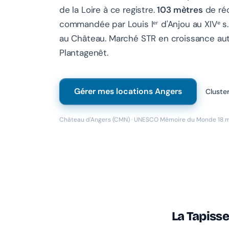
de la Loire à ce registre.
103 mètres
de réc
commandée par Louis Iᵉʳ d'Anjou au XIVᵉ s
au Château. Marché STR en croissance au
Plantagenêt.
Gérer mes locations Angers
Cluste
Château d'Angers (CMN) · UNESCO Mémoire du Monde 18 m
La Tapisse