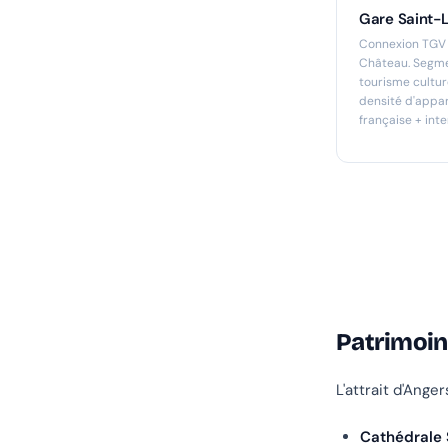
Gare Saint-
Connexion TGV P
Château. Segmen
tourisme cultur
densité d'appar
française + inte
Patrimoine
L'attrait d'Anger
Cathédrale 