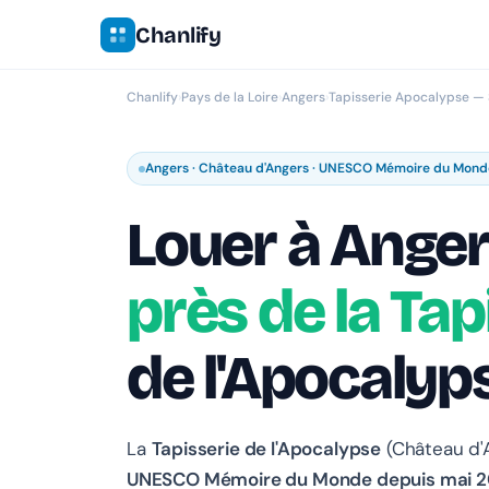
Chanlify
Chanlify
›
Pays de la Loire
›
Angers
›
Tapisserie Apocalypse —
Angers · Château d'Angers · UNESCO Mémoire du Mon
Louer à Ange
près de la Tap
de l'Apocalyp
La
Tapisserie de l'Apocalypse
(Château d'A
UNESCO Mémoire du Monde depuis mai 