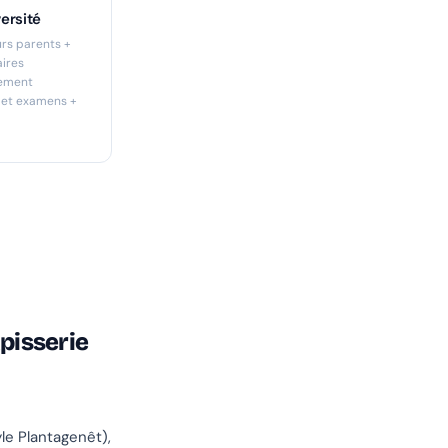
ersité
urs parents +
aires
rement
llet examens +
pisserie
yle Plantagenêt),