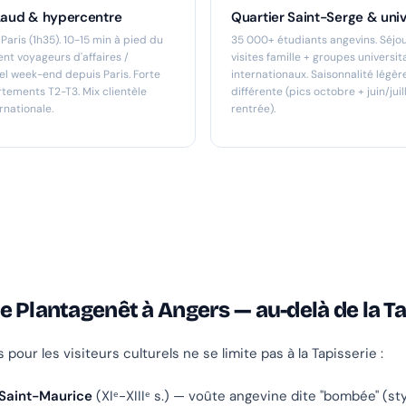
Laud & hypercentre
Quartier Saint-Serge & univ
aris (1h35). 10-15 min à pied du
35 000+ étudiants angevins. Séjo
t voyageurs d'affaires /
visites famille + groupes universit
el week-end depuis Paris. Forte
internationaux. Saisonnalité légè
tements T2-T3. Mix clientèle
différente (pics octobre + juin/jui
rnationale.
rentrée).
 Plantagenêt à Angers — au-delà de la Ta
s pour les visiteurs culturels ne se limite pas à la Tapisserie :
Saint-Maurice
(XIᵉ-XIIIᵉ s.) — voûte angevine dite "bombée" (st