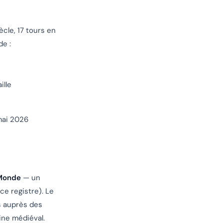
ècle, 17 tours en
de :
ille
mai 2026
 Monde
— un
ce registre). Le
s auprès des
ine médiéval.