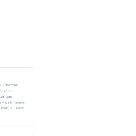
e
du Château.
pavées,
torique
e + patrimoine.
Jean) à 10 min