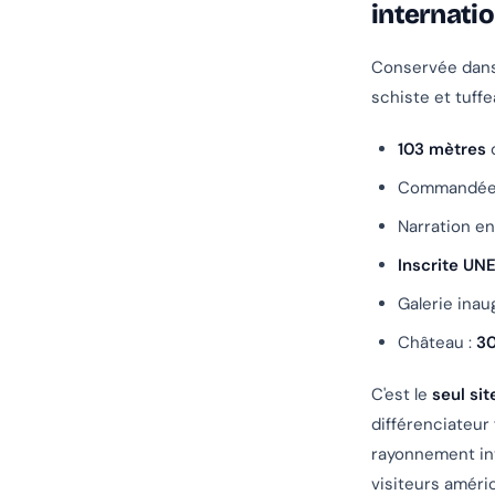
internatio
Conservée dans 
schiste et tuff
103 mètres
d
Commandée
Narration en
Inscrite UN
Galerie ina
Château :
30
C'est le
seul si
différenciateur
rayonnement int
visiteurs améric