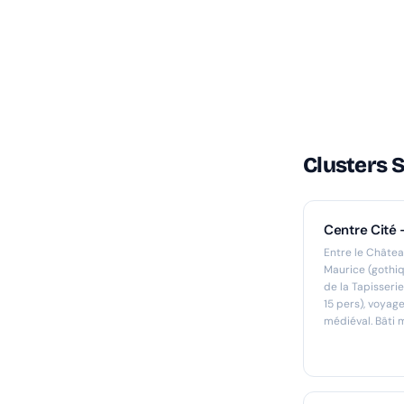
Clusters S
Centre Cité
Entre le Châtea
Maurice (gothiqu
de la Tapisseri
15 pers), voyag
médiéval. Bâti 