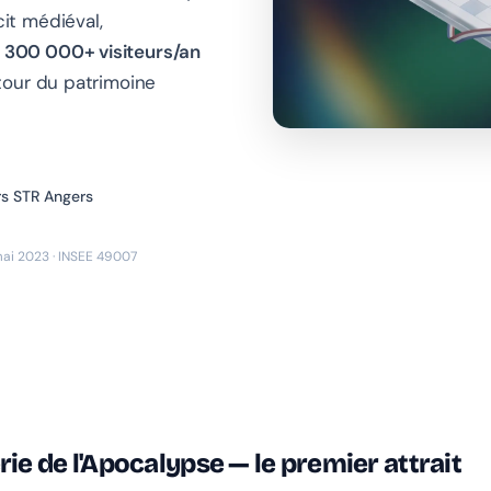
it médiéval,
.
300 000+ visiteurs/an
tour du patrimoine
rs STR Angers
ai 2023 · INSEE 49007
rie de l'Apocalypse — le premier attrait