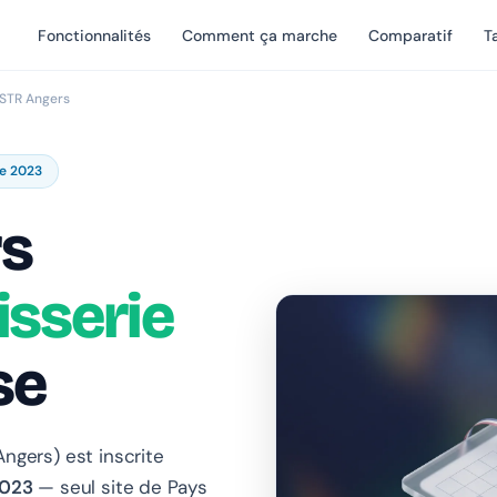
Fonctionnalités
Comment ça marche
Comparatif
Ta
 STR Angers
de 2023
rs
isserie
se
ngers) est inscrite
2023
— seul site de Pays