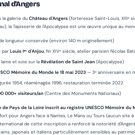
nal d'Angers
la galerie du
Château d'Angers
(forteresse Saint-Louis, XIIIᵉ si
eau), la Tapisserie de l'Apocalypse est une œuvre unique au mon
e longueur conservée (environ 140 m originellement)
 par
Louis Iᵉʳ d'Anjou
, fin XIVᵉ siècle, atelier parisien Nicolas Bata
 laine et soie sur la
Révélation de Saint Jean
(Apocalypse)
ESCO Mémoire du Monde le 18 mai 2023
— 3ᵉ anniversaire en 
ugurée 1954, réaménagée 1996, restauration terminée 2022
0 000+ visiteurs/an
(Centre des Monuments Nationaux)
te de Pays de la Loire inscrit au registre UNESCO Mémoire du
 fort pour Angers face à Nantes, Le Mans ou Tours (aucun site à 
ernational de cette inscription a renforcé la notoriété d'Anger
ains, japonais et italiens particulièrement sensibles au patrimo