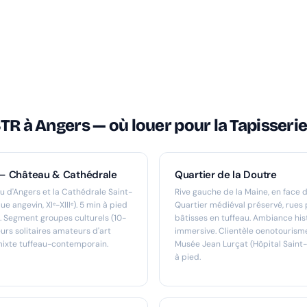
TR à Angers — où louer pour la Tapisseri
 — Château & Cathédrale
Quartier de la Doutre
u d'Angers et la Cathédrale Saint-
Rive gauche de la Maine, en face 
e angevin, XIᵉ-XIIIᵉ). 5 min à pied
Quartier médiéval préservé, rues 
e. Segment groupes culturels (10-
bâtisses en tuffeau. Ambiance his
eurs solitaires amateurs d'art
immersive. Clientèle oenotourism
mixte tuffeau-contemporain.
Musée Jean Lurçat (Hôpital Saint-
à pied.