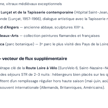
ne, vitraux médiévaux exceptionnels
Lurçat et de la Tapisserie contemporaine
(Hôpital Saint-Jean, 
de (Lurçat, 1957-1966), dialogue artistique avec la Tapisserie
id d'Angers
— ancienne abbaye, sculptures XIXᵉ s.
Beaux-Arts
— collection peintures flamandes et françaises
ica
(parc botanique) — 3ᵉ parc le plus visité des Pays de la Loir
 — vecteur de flux supplémentaire
étape clé de la
Route Loire à Vélo
(EuroVelo 6, Saint-Nazaire–Ne
 des séjours STR de 2-3 nuits : hébergeurs bien placés sur les 
ofitent d'un remplissage régulier hors haute saison (mai-juin, a
t souvent internationale (Allemands, Britanniques, Américains).