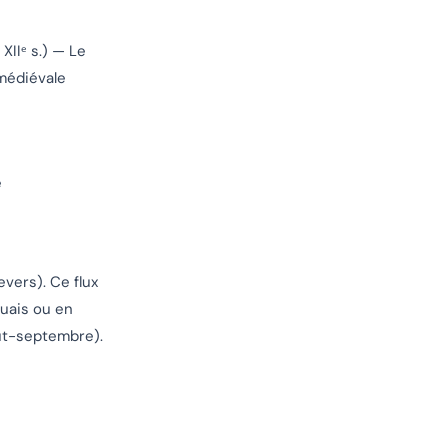
XIIᵉ s.) — Le
 médiévale
e
vers). Ce flux
quais ou en
oût-septembre).