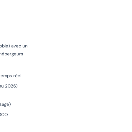
noble) avec un
s hébergeurs
temps réel
au 2026)
sage)
ESCO