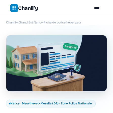
Chanlify
Chanlify
›
Grand Est
›
Nancy
›
Fiche de police hébergeur
Nancy · Meurthe-et-Moselle (54) · Zone Police Nationale