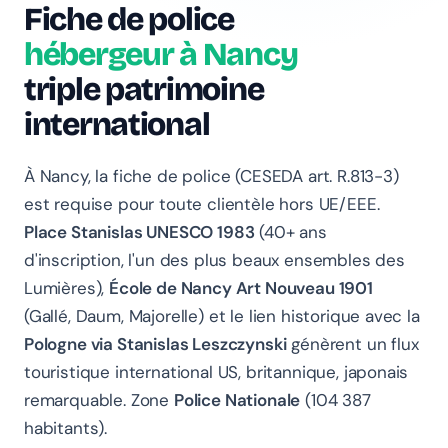
Fiche de police
hébergeur à Nancy
triple patrimoine
international
À Nancy, la fiche de police (CESEDA art. R.813-3)
est requise pour toute clientèle hors UE/EEE.
Chanlify Assistant
Place Stanislas UNESCO 1983
(40+ ans
En ligne · Online
d'inscription, l'un des plus beaux ensembles des
Lumières),
École de Nancy Art Nouveau 1901
Bonjour 👋 Je suis l'assistant Chanlify. Comment puis-
je vous aider ?
(Gallé, Daum, Majorelle) et le lien historique avec la
Pologne via Stanislas Leszczynski
génèrent un flux
Hello! I'm the Chanlify assistant. How can I help?
touristique international US, britannique, japonais
remarquable. Zone
Police Nationale
(104 387
habitants).