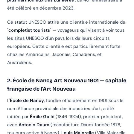
plus harmonieux des Lumières
". Le 40ᵉ anniversaire a
été célébré en décembre 2023.
Ce statut UNESCO attire une clientèle internationale de
"
completist tourists
" — voyageurs qui visent à voir tous
les sites UNESCO d'un pays lors de leurs circuits
européens. Cette clientèle est particulièrement forte
chez les Américains, Japonais, Canadiens, et
Australiens.
2. École de Nancy Art Nouveau 1901 — capitale
française de l'Art Nouveau
L'
École de Nancy
, fondée officiellement en 1901 sous le
nom Alliance provinciale des industries d'art, a été
initiée par
Émile Gallé
(1846-1904), premier président,
avec
Antonin Daum
(manufacture Daum, fondée 1878,
toujours active à Nancy),
Louis Majorelle
(Villa Majorelle,