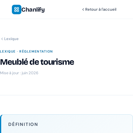
Chanlify
Retour à l'accueil
Lexique
LEXIQUE · RÉGLEMENTATION
Meublé de tourisme
Mise à jour : juin 2026
Chanlify Assistant
En ligne · Online
Bonjour 👋 Je suis l'assistant Chanlify. Comment puis-
je vous aider ?
Hello! I'm the Chanlify assistant. How can I help?
DÉFINITION