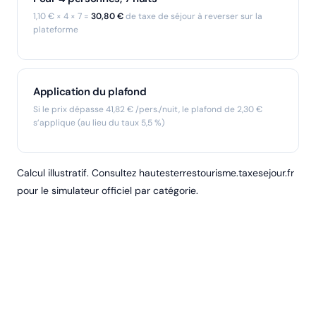
1,10 € × 4 × 7 =
30,80 €
de taxe de séjour à reverser sur la
plateforme
Application du plafond
Si le prix dépasse 41,82 € /pers./nuit, le plafond de 2,30 €
s’applique (au lieu du taux 5,5 %)
Calcul illustratif. Consultez hautesterrestourisme.taxesejour.fr
pour le simulateur officiel par catégorie.