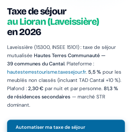
Taxe de séjour
au Lioran (Laveissière)
en 2026
Chanlify Assistant
Laveissière (15300, INSEE 15101) : taxe de séjour
En ligne · Online
mutualisée
Hautes Terres Communauté —
39 communes du Cantal
. Plateforme :
Bonjour 👋 Je suis l'assistant Chanlify. Comment puis-
je vous aider ?
hautesterrestourisme.taxesejour.fr
.
5,5 %
pour les
meublés non classés (incluant TAD Cantal +10 %).
Hello! I'm the Chanlify assistant. How can I help?
Plafond :
2,30 €
par nuit et par personne.
81,3 %
de résidences secondaires
— marché STR
dominant.
Automatiser ma taxe de séjour