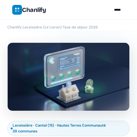
Chanlify
Chanlify
›
Laveissière (Le Lioran)
›
Taxe de séjour 2026
Laveissière · Cantal (15) · Hautes Terres Communauté
39 communes